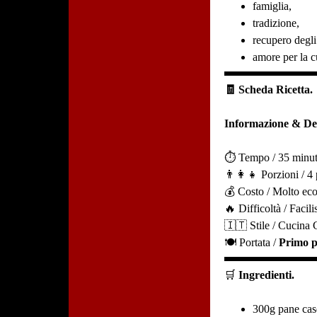
famiglia,
tradizione,
recupero degli
amore per la c
🧾 Scheda Ricetta.
Informazione & Det
⏱️ Tempo / 35 minut
👨‍👩‍👧 Porzioni / 4
💰 Costo / Molto ec
🔥 Difficoltà / Facil
🇮🇹 Stile / Cucina
🍽️ Portata /
Primo p
🛒
Ingredienti.
300g pane cas