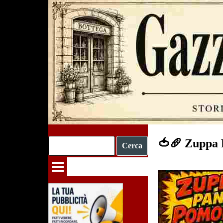
Vai ai contenuti
🍅🥖 Zuppa 
Cerca
Salta menù