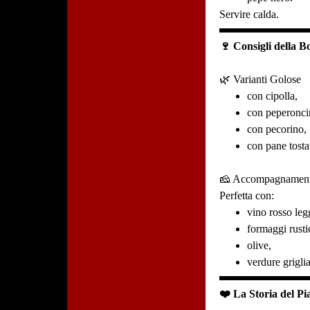
Servire calda.
🍷 Consigli della B
🌿 Varianti Golose
con cipolla,
con peperonci
con pecorino,
con pane tosta
🧀 Accompagnamen
Perfetta con:
vino rosso leg
formaggi rustic
olive,
verdure griglia
❤️ La Storia del Pia