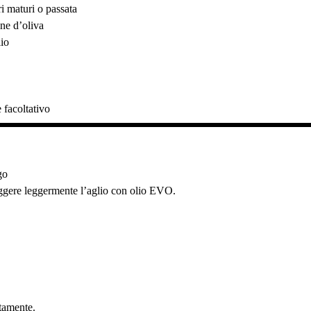
 maturi o passata
ine d’oliva
lio
 facoltativo
.
go
iggere leggermente l’aglio con olio EVO.
tamente.