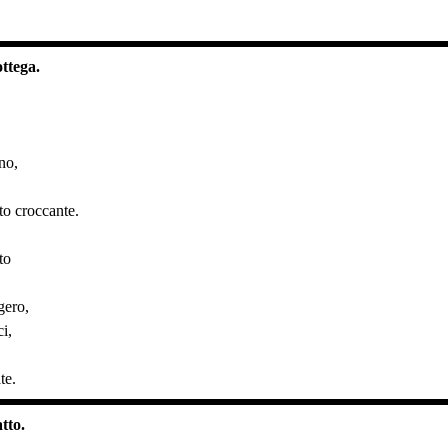
ottega.
no,
to croccante.
to
gero,
i,
te.
tto.