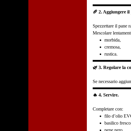
🥖 2. Aggiungere il
Spezzettare il pane r
Mescolare lentamente
morbida,
cremosa,
rustica.
🌿 3. Regolare la c
Se necessario aggiun
🔥 4. Servire.
Completare con:
filo d’olio E
basilico fresco
pepe nero.