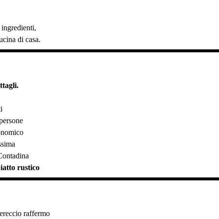
 ingredienti,
ucina di casa.
tagli.
i
 persone
onomico
issima
 Contadina
iatto rustico
ereccio raffermo