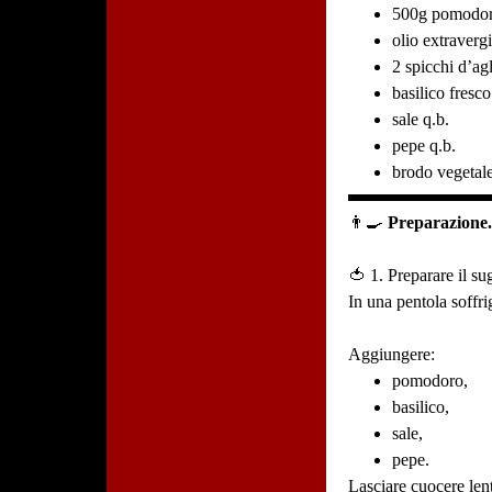
500g pomodori
olio extraverg
2 spicchi d’ag
basilico fresco
sale q.b.
pepe q.b.
brodo vegetale
👨‍🍳
Preparazione
🍅 1. Preparare il su
In una pentola soffr
Aggiungere:
pomodoro,
basilico,
sale,
pepe.
Lasciare cuocere len