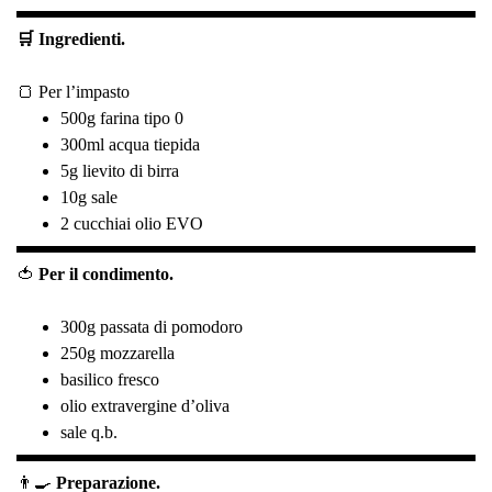
🛒 Ingredienti.
🍞 Per l’impasto
500g farina tipo 0
300ml acqua tiepida
5g lievito di birra
10g sale
2 cucchiai olio EVO
🍅
Per il condimento.
300g passata di pomodoro
250g mozzarella
basilico fresco
olio extravergine d’oliva
sale q.b.
👨‍🍳
Preparazione.