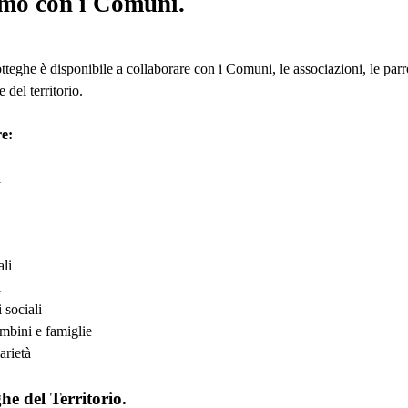
mo con i Comuni.
teghe è disponibile a collaborare con i Comuni, le associazioni, le parro
 del territorio.
e:
i
ali
i
 sociali
ambini e famiglie
arietà
ghe del Territorio.