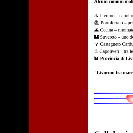
Alcuni comuni molt
⚓ Livorno – capoluog
🏝️ Portoferraio – pri
🌊 Cecina – rinomata 
🏰 Suvereto – uno de
🍷 Castagneto Carduc
⛵ Capoliveri – tra le
📊
Provincia di Li
"Livorno: tra mare, 