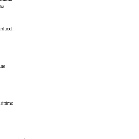
lba
rducci
ina
rittimo