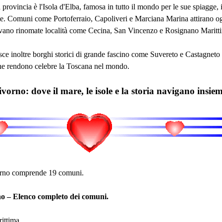
 provincia è l'Isola d'Elba, famosa in tutto il mondo per le sue spiagge, i
 Comuni come Portoferraio, Capoliveri e Marciana Marina attirano ogni
ovano rinomate località come Cecina, San Vincenzo e Rosignano Marittimo
ce inoltre borghi storici di grande fascino come Suvereto e Castagneto C
e rendono celebre la Toscana nel mondo.
vorno: dove il mare, le isole e la storia navigano insie
orno comprende 19 comuni.
no – Elenco completo dei comuni.
ittima