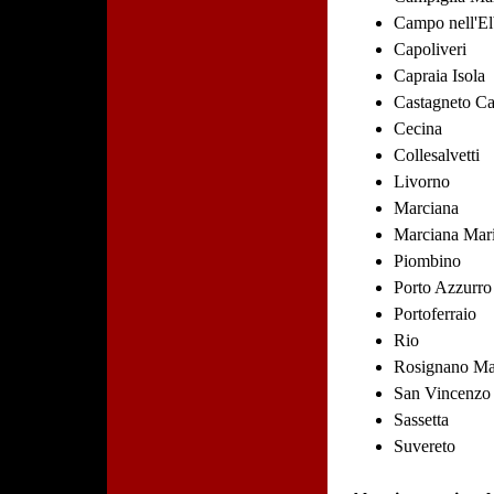
Campo nell'E
Capoliveri
Capraia Isola
Castagneto Ca
Cecina
Collesalvetti
Livorno
Marciana
Marciana Mar
Piombino
Porto Azzurro
Portoferraio
Rio
Rosignano Ma
San Vincenzo
Sassetta
Suvereto