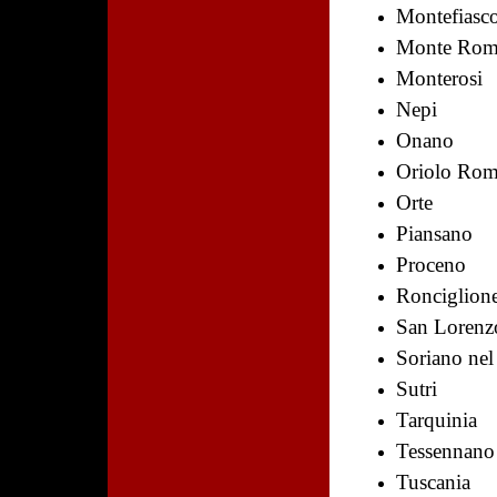
Montefiasc
Monte Rom
Monterosi
Nepi
Onano
Oriolo Ro
Orte
Piansano
Proceno
Ronciglion
San Loren
Soriano ne
Sutri
Tarquinia
Tessennano
Tuscania