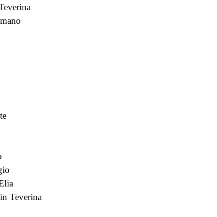
Teverina
omano
te
o
gio
Elia
 in Teverina