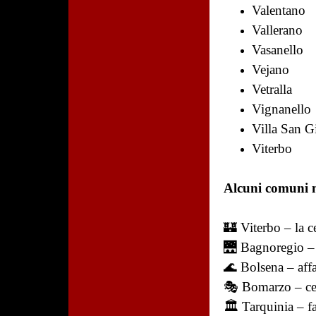
Valentano
Vallerano
Vasanello
Vejano
Vetralla
Vignanello
Villa San G
Viterbo
Alcuni comuni m
🏰 Viterbo – la c
🌉 Bagnoregio – 
🌊 Bolsena – affa
🎭 Bomarzo – cel
🏛️ Tarquinia – 