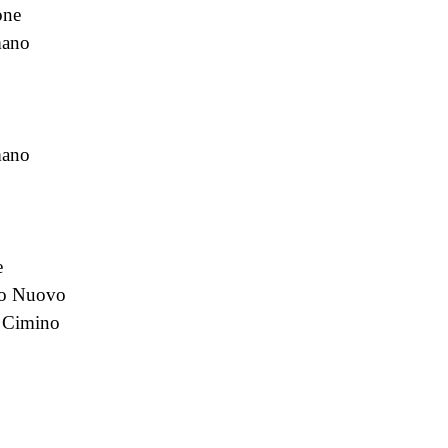
one
ano
mano
e
zo Nuovo
l Cimino