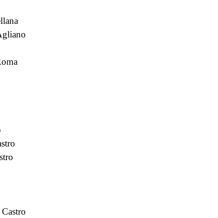
llana
'Agliano
 Roma
o
astro
stro
 Castro