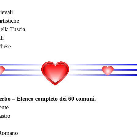
ievali
rtistiche
ella Tuscia
li
rbese
terbo – Elenco completo dei 60 comuni.
ente
astro
 Romano