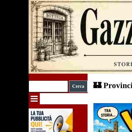
Vai ai contenuti
🏰 Provinci
Cerca
Salta menù