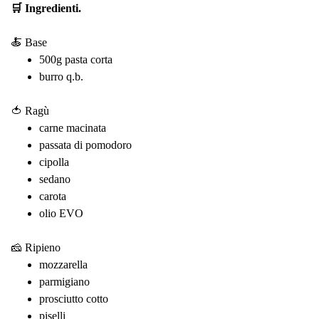
🛒 Ingredienti.
🍝 Base
500g pasta corta
burro q.b.
🍅 Ragù
carne macinata
passata di pomodoro
cipolla
sedano
carota
olio EVO
🧀 Ripieno
mozzarella
parmigiano
prosciutto cotto
piselli