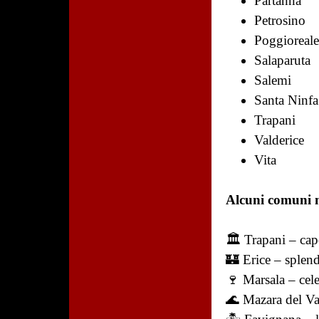
Partanna
Petrosino
Poggioreal
Salaparuta
Salemi
Santa Ninfa
Trapani
Valderice
Vita
Alcuni comuni m
🏛️ Trapani – cap
🏰 Erice – splen
🍷 Marsala – cel
🌊 Mazara del Val