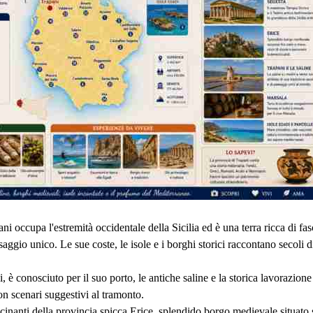
i occupa l'estremità occidentale della Sicilia ed è una terra ricca di fasci
aggio unico. Le sue coste, le isole e i borghi storici raccontano secoli d
, è conosciuto per il suo porto, le antiche saline e la storica lavorazione
on scenari suggestivi al tramonto.
scinanti della provincia spicca Erice, splendido borgo medievale situato 