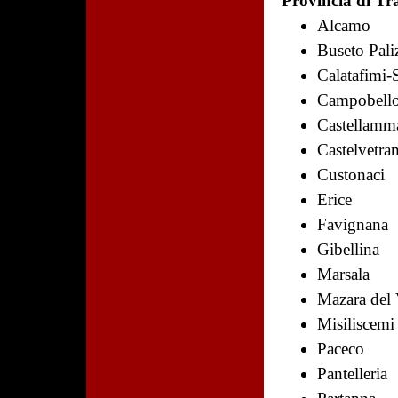
Provincia di Tr
Alcamo
Buseto Pali
Calatafimi-
Campobello
Castellamma
Castelvetra
Custonaci
Erice
Favignana
Gibellina
Marsala
Mazara del 
Misiliscemi
Paceco
Pantelleria