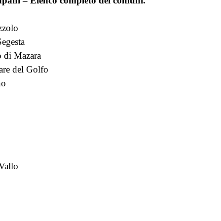
apani – Elenco completo dei comuni.
zzolo
Segesta
 di Mazara
re del Golfo
no
Vallo