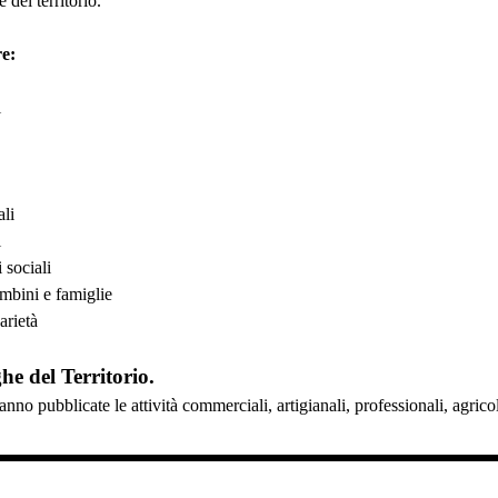
 del territorio.
e:
i
ali
i
 sociali
ambini e famiglie
arietà
ghe del Territorio.
anno pubblicate le attività commerciali, artigianali, professionali, agri