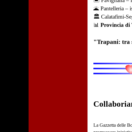
🏝️ Favignana – l
🌋 Pantelleria – i
🏛️ Calatafimi-S
📊
Provincia di
"Trapani: tra 
Collaboria
La Gazzetta delle Bot