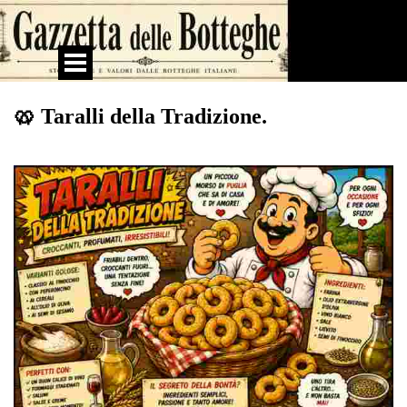
Vai ai contenuti
Salta menù
🥨 Taralli della Tradizione.