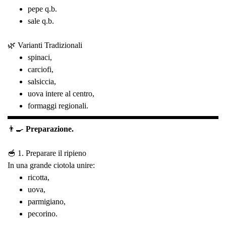
pepe q.b.
sale q.b.
🌿 Varianti Tradizionali
spinaci,
carciofi,
salsiccia,
uova intere al centro,
formaggi regionali.
👨‍🍳
Preparazione.
🥣 1. Preparare il ripieno
In una grande ciotola unire:
ricotta,
uova,
parmigiano,
pecorino.