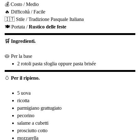
💰 Costo / Medio
🔥 Difficoltà / Facile
🇮🇹 Stile / Tradizione Pasquale Italiana
🍽️ Portata /
Rustico delle feste
🛒 Ingredienti.
🥧 Per la base
2 rotoli pasta sfoglia oppure pasta brisée
🥚
Per il ripieno.
5 uova
ricotta
parmigiano grattugiato
pecorino
salame a cubetti
prosciutto cotto
mozzarella