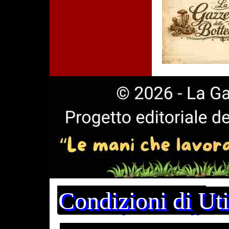
Privacy Policy
Cookie Policy
Condizioni di Uti