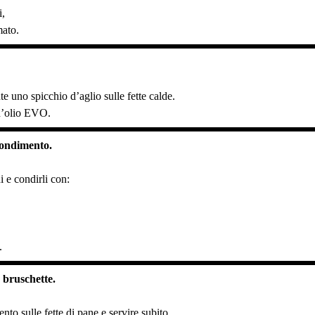
i,
mato.
e uno spicchio d’aglio sulle fette calde.
d’olio EVO.
condimento.
 e condirli con:
.
 bruschette.
nto sulle fette di pane e servire subito.