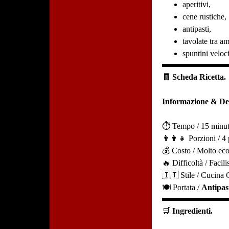
aperitivi,
cene rustiche,
antipasti,
tavolate tra am
spuntini veloci
🧾 Scheda Ricetta.
Informazione & Det
⏱️ Tempo / 15 minut
👨‍👩‍👧 Porzioni / 4
💰 Costo / Molto ec
🔥 Difficoltà / Facil
🇮🇹 Stile / Cucina
🍽️ Portata /
Antipas
🛒
Ingredienti.