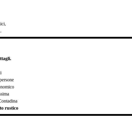
ici,
.
tagli.
i
 persone
onomico
issima
 Contadina
to rustico