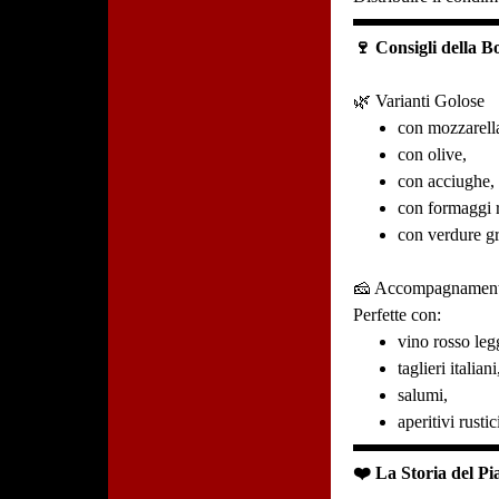
🍷 Consigli della B
🌿 Varianti Golose
con mozzarell
con olive,
con acciughe,
con formaggi r
con verdure gr
🧀 Accompagnamen
Perfette con:
vino rosso leg
taglieri italiani
salumi,
aperitivi rustic
❤️ La Storia del Pia