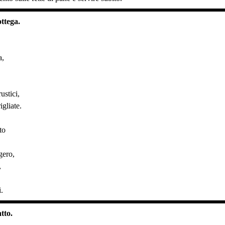
ottega.
a,
ustici,
igliate.
to
gero,
,
i.
tto.