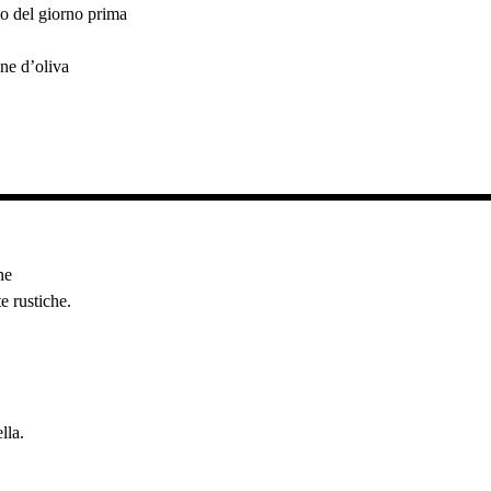
o del giorno prima
ine d’oliva
.
ne
te rustiche.
lla.