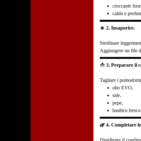
croccante fuor
caldo e profu
🧄 2. Insaporire.
Strofinare leggerment
Aggiungere un filo 
🍅 3. Preparare il 
Tagliare i pomodorini
olio EVO,
sale,
pepe,
basilico fresco
🌿 4. Completare le
Distribuire il condime