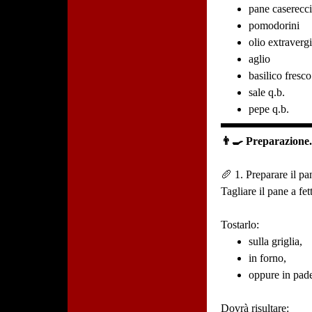
pane caserecci
pomodorini
olio extraverg
aglio
basilico fresco
sale q.b.
pepe q.b.
👨‍🍳 Preparazione
🥖 1. Preparare il pa
Tagliare il pane a fet
Tostarlo:
sulla griglia,
in forno,
oppure in pade
Dovrà risultare: