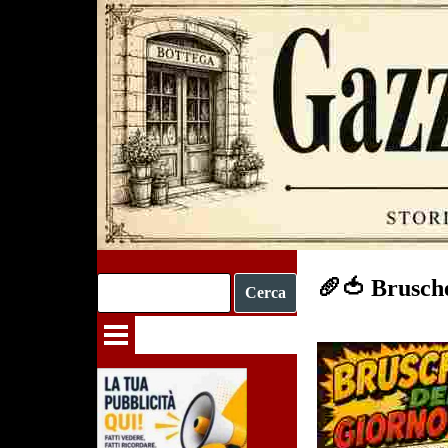
Vai ai contenuti
🥖🍅 Brusch
Cerca
Salta menù