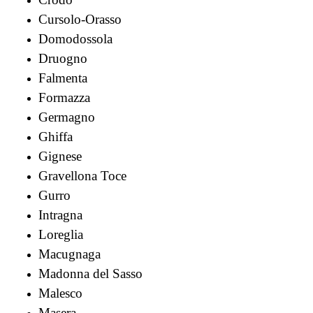
Cursolo-Orasso
Domodossola
Druogno
Falmenta
Formazza
Germagno
Ghiffa
Gignese
Gravellona Toce
Gurro
Intragna
Loreglia
Macugnaga
Madonna del Sasso
Malesco
Masera