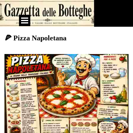
Vai ai contenuti
Salta menù
🍕 Pizza Napoletana