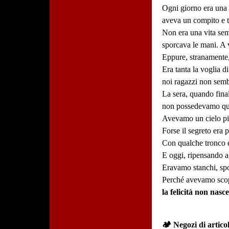
Ogni giorno era una 
aveva un compito e tu
Non era una vita semp
sporcava le mani. A v
Eppure, stranamente,
Era tanta la voglia d
noi ragazzi non semb
La sera, quando final
non possedevamo qua
Avevamo un cielo pien
Forse il segreto era
Con qualche tronco e 
E oggi, ripensando a
Eravamo stanchi, spo
Perché avevamo scoper
la felicità non nas
🏕️ Negozi di artico