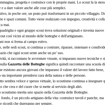
immagina, progetta e costruisce con le proprie mani. Lo scout fa la stessa
 e a dare valore anche alle cose più semplici.
ivo, in poche ore, un prato può trasformarsi in un piccolo villaggio. D
he e spazi comuni. Tutto viene realizzato con impegno, creatività e coll
ca mai.
uadriglia e ogni gruppo scout trova soluzioni originali e inventa nuove 
out così vicini al mondo delle botteghe e dell'artigianato.
ani non si ferma al campo estivo.
 nelle sedi scout, si continua a costruire, riparare, sistemare e condivid
azio che ogni scout sente anche un po' suo.
tività, si raccontano le avventure vissute, si imparano nuove tecniche e 
 sulla
Gazzetta delle Botteghe
significa quindi raccontare una scuola di 
he esistono ancora giovani che imparano il valore del lavoro fatto bene,
ia importante prendersi cura della natura e delle persone.
tto sembra veloce e spesso virtuale, lo scoutismo continua a insegnare q
 che crea e del cuore che si mette al servizio degli altri.
o scoutismo merita uno spazio nella Gazzetta delle Botteghe.
 fondo, è un piccolo artigiano della vita: costruisce tavoli e panche, ma 
o e ricordi che dureranno per sempre.