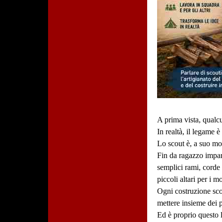
A prima vista, qualcu
In realtà, il legame
Lo scout è, a suo m
Fin da ragazzo impara
semplici rami, corde 
piccoli altari per i 
Ogni costruzione scou
mettere insieme dei pa
Ed è proprio questo lo