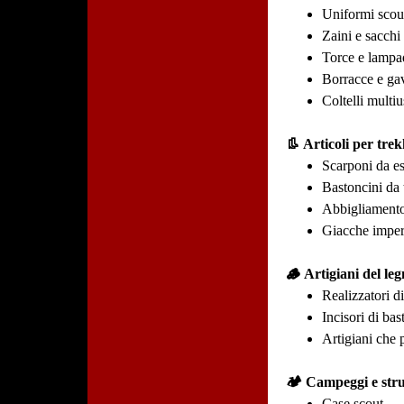
Uniformi scou
Zaini e sacchi
Torce e lamp
Borracce e ga
Coltelli multi
👢 Articoli per tre
Scarponi da e
Bastoncini da 
Abbigliamento
Giacche imper
🪵 Artigiani del leg
Realizzatori d
Incisori di bas
Artigiani che 
🏕️ Campeggi e stru
Case scout