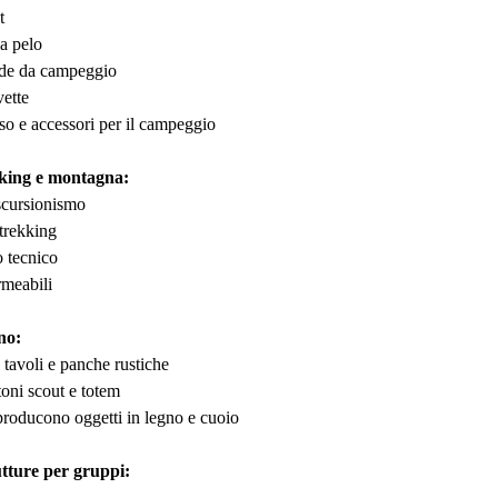
t
 a pelo
ade da campeggio
vette
uso e accessori per il campeggio
kking e montagna:
scursionismo
trekking
 tecnico
meabili
no:
i tavoli e panche rustiche
toni scout e totem
producono oggetti in legno e cuoio
tture per gruppi: