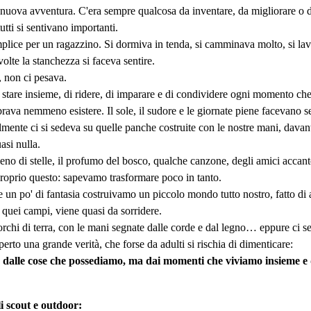
nuova avventura. C'era sempre qualcosa da inventare, da migliorare o
tti si sentivano importanti.
lice per un ragazzino. Si dormiva in tenda, si camminava molto, si lavor
olte la stanchezza si faceva sentire.
 non ci pesava.
i stare insieme, di ridere, di imparare e di condividere ogni momento che 
rava nemmeno esistere. Il sole, il sudore e le giornate piene facevano 
mente ci si sedeva su quelle panche costruite con le nostre mani, davant
si nulla.
o di stelle, il profumo del bosco, qualche canzone, degli amici accanto 
 proprio questo: sapevamo trasformare poco in tanto.
un po' di fantasia costruivamo un piccolo mondo tutto nostro, fatto di 
 quei campi, viene quasi da sorridere.
rchi di terra, con le mani segnate dalle corde e dal legno… eppure ci se
to una grande verità, che forse da adulti si rischia di dimenticare:
ce dalle cose che possediamo, ma dai momenti che viviamo insieme e 
li scout e outdoor: