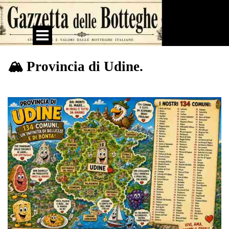
Vai ai contenuti
Salta menù
🏔 Provincia di Udine.