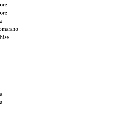
ore
ore
a
omarano
hise
ra
ra