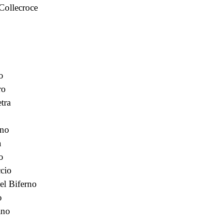
Collecroce
o
ro
tra
no
a
o
ccio
del Biferno
o
ano