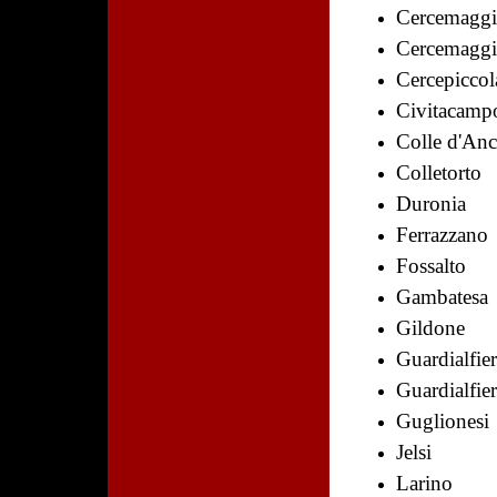
Cercemaggi
Cercemaggi
Cercepiccol
Civitacamp
Colle d'Anc
Colletorto
Duronia
Ferrazzano
Fossalto
Gambatesa
Gildone
Guardialfie
Guardialfie
Guglionesi
Jelsi
Larino