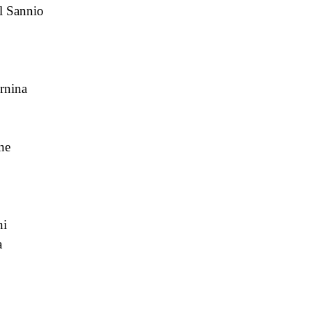
l Sannio
ernina
ne
i
ni
a