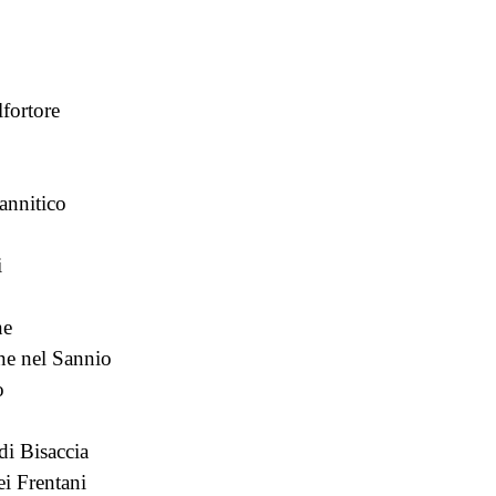
fortore
annitico
i
ne
ne nel Sannio
o
o
i Bisaccia
i Frentani