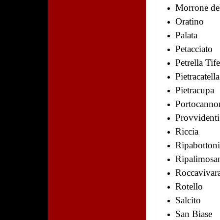
Morrone de
Oratino
Palata
Petacciato
Petrella Tif
Pietracatella
Pietracupa
Portocanno
Provvidenti
Riccia
Ripabotton
Ripalimosa
Roccavivar
Rotello
Salcito
San Biase