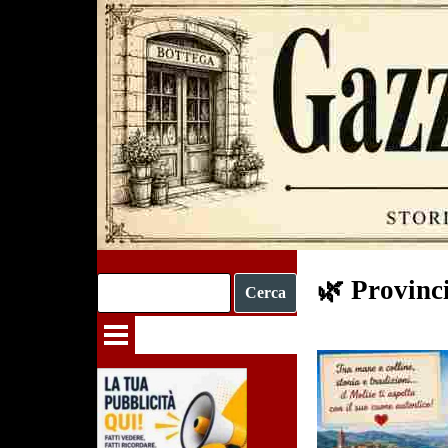
Vai ai contenuti
🌿 Provinc
Cerca
Salta menù