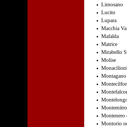
Limosano
Lucito
Lupara
Macchia Val
Mafalda
Matrice
Mirabello S
Molise
Monacilion
Montagano
Montecilfo
Montefalco
Montelong
Montemitr
Montenero d
Montorio ne