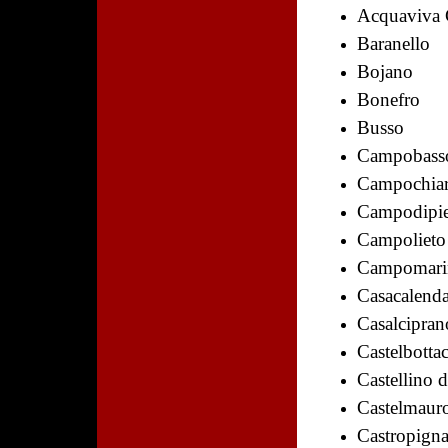
Acquaviva 
Baranello
Bojano
Bonefro
Busso
Campobass
Campochia
Campodipie
Campolieto
Campomari
Casacalend
Casalcipran
Castelbotta
Castellino 
Castelmaur
Castropign