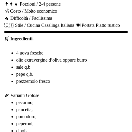
👨‍👩‍👧 Porzioni / 2-4 persone
💰 Costo / Molto economico
🔥 Difficoltà / Facilissima
🇮🇹 Stile / Cucina Casalinga Italiana 🍽️ Portata Piatto rustico
🛒
Ingredienti.
4 uova fresche
olio extravergine d’oliva oppure burro
sale q.b.
pepe q.b.
prezzemolo fresco
🌿 Varianti Golose
pecorino,
pancetta,
pomodoro,
peperoni,
cipolla,