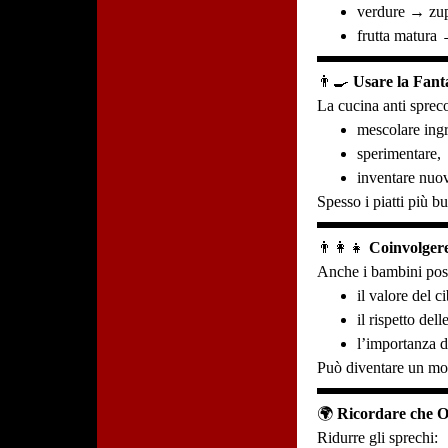
verdure → zup
frutta matura →
👨‍🍳
Usare la Fant
La cucina anti spreco
mescolare ingr
sperimentare,
inventare nuov
Spesso i piatti più b
👨‍👩‍👧
Coinvolgere
Anche i bambini pos
il valore del c
il rispetto dell
l’importanza d
Può diventare un mo
🌍
Ricordare che O
Ridurre gli sprechi: