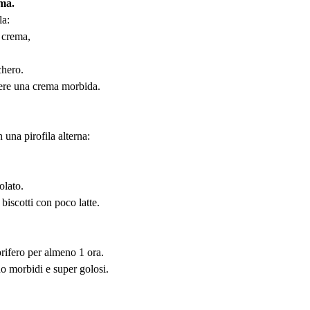
ema.
la:
 crema,
chero.
nere una crema morbida.
 una pirofila alterna:
olato.
biscotti con poco latte.
gorifero per almeno 1 ora.
no morbidi e super golosi.