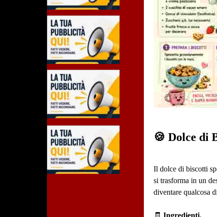
🍪 Dolce di B
Il dolce di biscotti s
si trasforma in un de
diventare qualcosa di
🧾
Ingredienti.