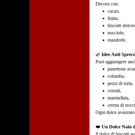
Decora con:
cacao,
frutta,
biscotti sbricio
nocciole,
mandorle.
🌿
Idee Anti Spreco
Puoi aggiungere anc
panettone ava
colomba,
pezzi di torta,
cereali,
marmellata,
crema di nocci
Ogni dolce avanzato
❤️
Un Dolce Nato d
Il dolce di biscotti 