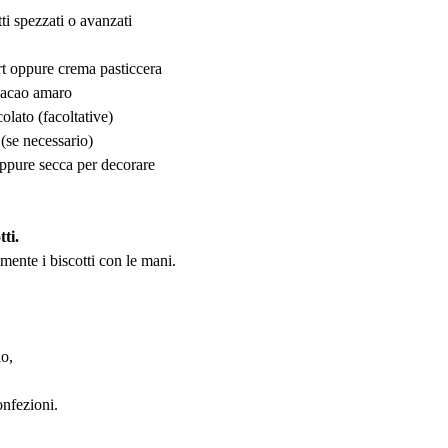
ti spezzati o avanzati
t oppure crema pasticcera
 cacao amaro
olato (facoltative)
(se necessario)
oppure secca per decorare
tti.
mente i biscotti con le mani.
ao,
onfezioni.