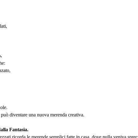
lati,
.
he:
nzato,
ole.
 può diventare una nuova merenda creativa.
alla Fantasia.
spezzati ricorda le merende semplici fatte in casa, dove nulla veniva spr