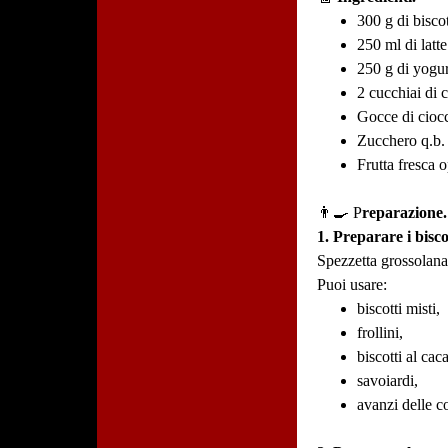
300 g di biscot
250 ml di latte
250 g di yogur
2 cucchiai di
Gocce di ciocc
Zucchero q.b. 
Frutta fresca 
👨‍🍳 P
reparazione.
1. Preparare i bisco
Spezzetta grossolana
Puoi usare:
biscotti misti,
frollini,
biscotti al cac
savoiardi,
avanzi delle c