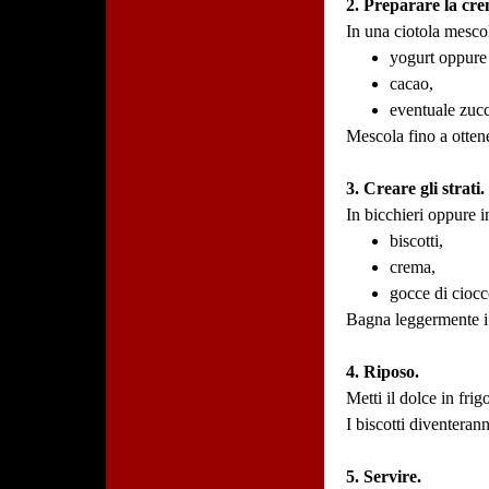
2. Preparare la cr
In una ciotola mesco
yogurt oppure
cacao,
eventuale zuc
Mescola fino a otte
3. Creare gli strati.
In bicchieri oppure in
biscotti,
crema,
gocce di ciocc
Bagna leggermente i 
4. Riposo.
Metti il dolce in fri
I biscotti diventeran
5. Servire.