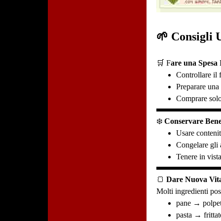
🌱 Consigli U
🛒 F
are una Spesa I
Controllare il
Preparare una l
Comprare solo
❄️
Conservare Bene 
Usare contenit
Congelare gli 
Tenere in vist
🍞
Dare Nuova Vita
Molti ingredienti pos
pane → polpett
pasta → frittat