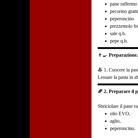
pane raffermo
pecorino gratt
peperoncino
prezzemolo fr
sale q.b.
pepe q.b.
👨‍🍳
Preparazione
🍝 1. Cuocere la pas
Lessare la pasta in 
🥖 2. Preparare il 
Sbriciolare il pane r
olio EVO,
aglio,
peperoncino.