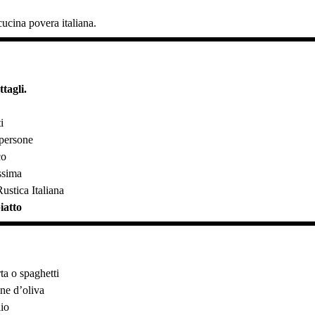
 cucina povera italiana.
tagli.
i
 persone
co
issima
ustica Italiana
iatto
ta o spaghetti
ine d’oliva
lio