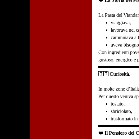
❤️ La Storia del Pia
La Pasta del Viandant
viaggiava,
lavorava nei c
camminava a 
aveva bisogno 
Con ingredienti pove
gustoso, energico e p
🇮🇹 Curiosità.
In molte zone d’Itali
Per questo veniva sp
tostato,
sbriciolato,
trasformato in
❤️ Il Pensiero del 