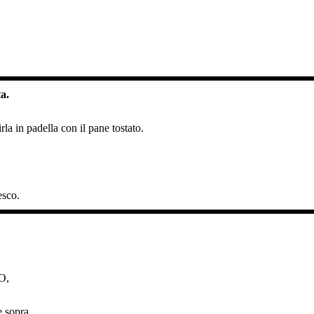
ta.
rla in padella con il pane tostato.
esco.
VO,
,
 sopra.