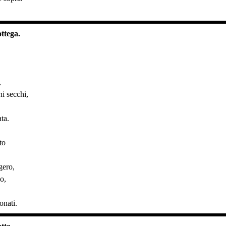
ottega.
,
i secchi,
ata.
to
gero,
o,
onati.