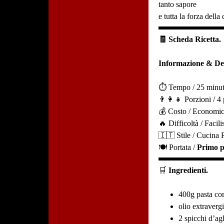
tanto sapore
e tutta la forza della
🧾 Scheda Ricetta.
Informazione & Det
⏱️ Tempo / 25 minut
👨‍👩‍👧 Porzioni / 4
💰 Costo / Economi
🔥 Difficoltà / Facil
🇮🇹 Stile / Cucina R
🍽️ Portata /
Primo p
🛒
Ingredienti.
400g pasta cor
olio extraverg
2 spicchi d’ag