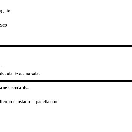
ugiato
esco
.
ta
abbondante acqua salata.
pane croccante.
affermo e tostarlo in padella con: