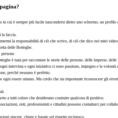
 pagina?
in cui è sempre più facile nascondersi dietro uno schermo, un profilo a
 la faccia.
mermi la responsabilità di ciò che scrivo, di ciò che dico nei miei vide
zetta delle Botteghe.
 persone
eghe è nata per raccontare le storie delle persone, delle imprese, delle bo
ogni intervista e ogni iniziativa ci sono passione, impegno e la volontà di 
one, perché nessuno è perfetto.
e ogni essere umano. Ma credo che sia importante riconoscere gli errori
stà
rto a tutti coloro che desiderano costruire qualcosa di positivo.
ssociazioni, enti, professionisti e cittadini possono contattarci per colla
zioni sincere, chiare e basate sul rispetto reciproco.