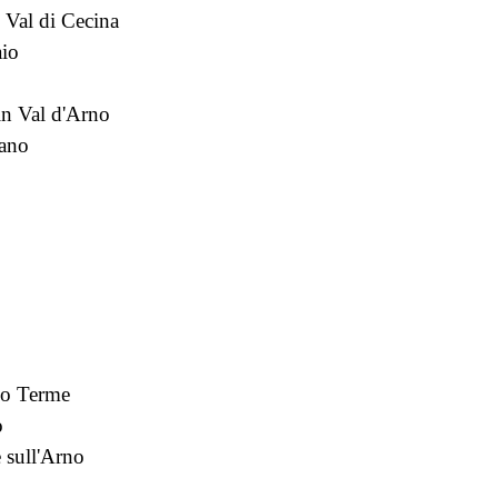
 Val di Cecina
io
n Val d'Arno
sano
no Terme
o
 sull'Arno