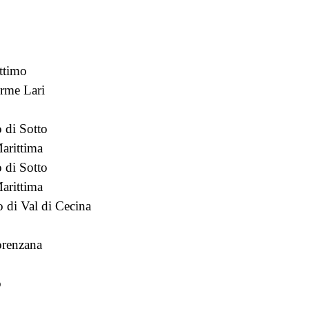
ttimo
rme Lari
o di Sotto
Marittima
o di Sotto
Marittima
 di Val di Cecina
orenzana
o