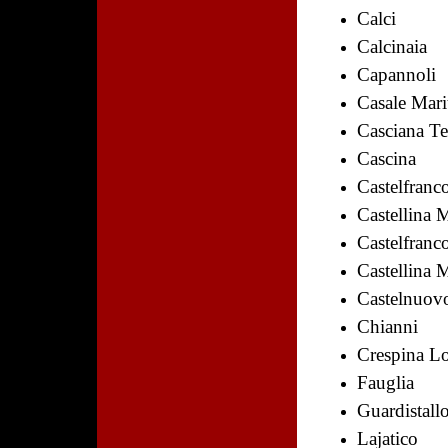
Calci
Calcinaia
Capannoli
Casale Mari
Casciana Te
Cascina
Castelfranc
Castellina 
Castelfranc
Castellina 
Castelnuovo
Chianni
Crespina L
Fauglia
Guardistall
Lajatico