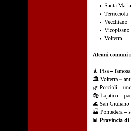
Santa Mari
Terricciola
Vecchiano
Vicopisano
Volterra
Alcuni comuni m
🗼 Pisa – famosa
🏛️ Volterra – anti
🌿 Peccioli – uno
🎭 Lajatico – pae
🌊 San Giuliano 
🏭 Pontedera – se
📊
Provincia di