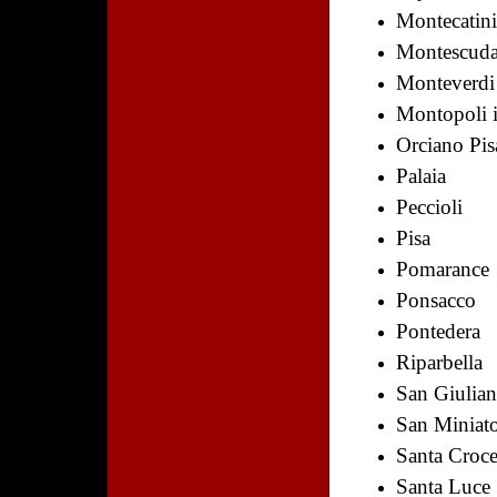
Montecatini
Montescuda
Monteverdi
Montopoli i
Orciano Pi
Palaia
Peccioli
Pisa
Pomarance
Ponsacco
Pontedera
Riparbella
San Giulia
San Miniat
Santa Croce
Santa Luce