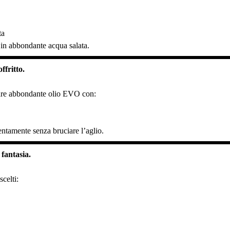
.
ta
 in abbondante acqua salata.
ffritto.
dare abbondante olio EVO con:
entamente senza bruciare l’aglio.
 fantasia.
scelti: