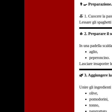
👨‍🍳 Preparazione
🍝 1. Cuocere la pas
Lessare gli spaghetti
🧄 2. Preparare il so
In una padella scal
aglio,
peperoncino.
Lasciare insaporire l
🌿 3. Aggiungere la
Unire gli ingredienti 
olive,
pomodorini,
tonno,
pangrattato,