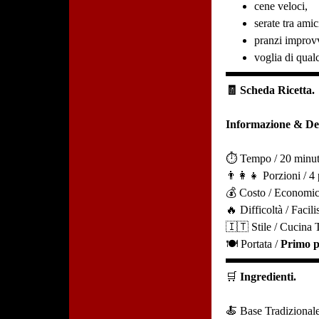
cene veloci,
serate tra amic
pranzi improvv
voglia di qual
🧾 Scheda Ricetta.
Informazione & Det
⏱️ Tempo / 20 minut
👨‍👩‍👧 Porzioni / 4
💰 Costo / Economi
🔥 Difficoltà / Facil
🇮🇹 Stile / Cucina T
🍽️ Portata /
Primo p
🛒
Ingredienti.
🍝 Base Tradizional