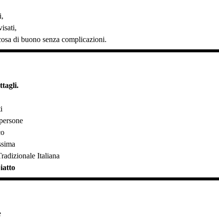
i,
isati,
cosa di buono senza complicazioni.
tagli.
i
 persone
co
issima
radizionale Italiana
iatto
e