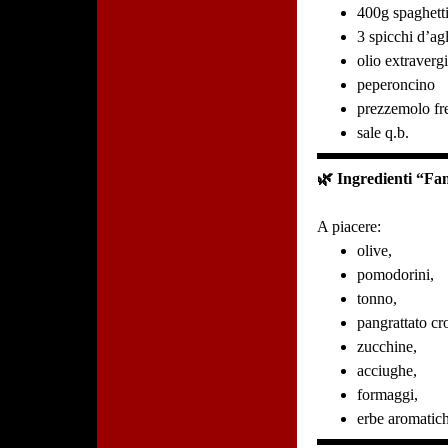
400g spaghett
3 spicchi d’ag
olio extraverg
peperoncino
prezzemolo fr
sale q.b.
🌿 Ingredienti “Fan
A piacere:
olive,
pomodorini,
tonno,
pangrattato cr
zucchine,
acciughe,
formaggi,
erbe aromatic