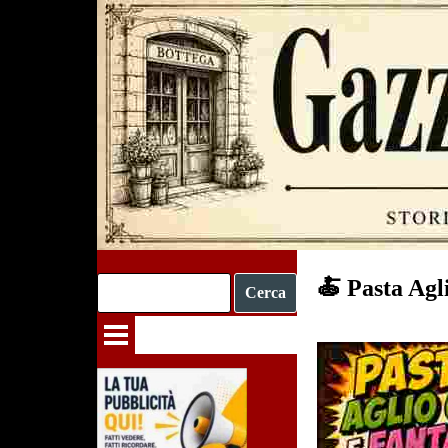
Vai ai contenuti
🍝 Pasta Agl
Cerca
Salta menù