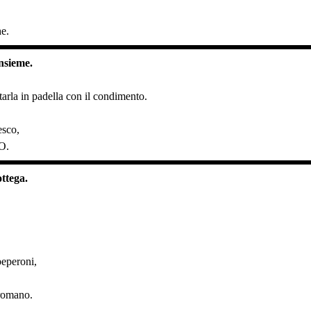
he.
insieme.
ltarla in padella con il condimento.
esco,
VO.
ottega.
peperoni,
romano.