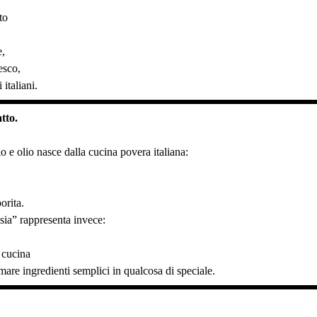
to
e,
esco,
 italiani.
tto.
io e olio nasce dalla cucina povera italiana:
orita.
sia” rappresenta invece:
 cucina
ormare ingredienti semplici in qualcosa di speciale.