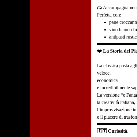
🧀 Accompagnamen
Perfetta con:
pane croccant
vino bianco fr
antipasti rustici
❤️ La Storia del Pia
La classica pasta agl
veloce,
economica
e incredibilmente sap
La versione “e Fanta
la creatività italiana,
l’improvvisazione in
e il piacere di trasf
🇮🇹 Curiosità.