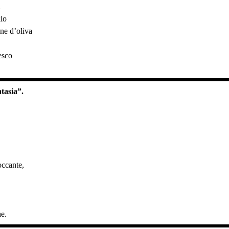
i
lio
ine d’oliva
esco
tasia”.
occante,
he.