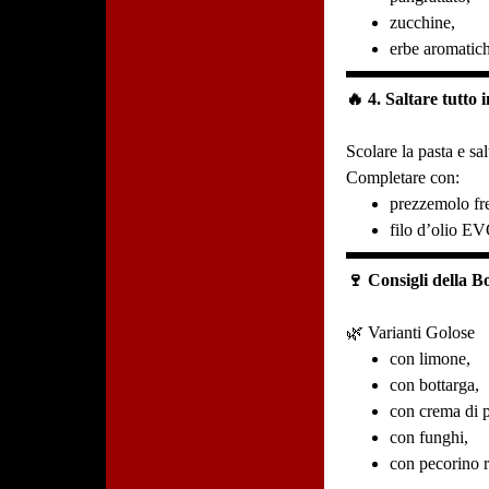
zucchine,
erbe aromatic
🔥 4. Saltare tutto 
Scolare la pasta e sa
Completare con:
prezzemolo fr
filo d’olio E
🍷 Consigli della B
🌿 Varianti Golose
con limone,
con bottarga,
con crema di 
con funghi,
con pecorino 