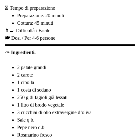
⏳ Tempo di preparazione
Preparazione: 20 minuti
Cottura: 45 minuti
👨‍🍳 Difficoltà /
Facile
🍽️ Dosi /
Per 4-6 persone
🥕
Ingredienti.
2 patate grandi
2 carote
1 cipolla
1 costa di sedano
250 g di fagioli già lessati
1 litro di brodo vegetale
3 cucchiai di olio extravergine d’oliva
Sale q.b.
Pepe nero q.b.
Rosmarino fresco