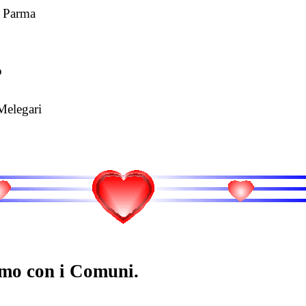
l Parma
o
Melegari
mo con i Comuni.