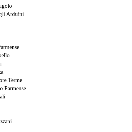
ugolo
li Arduini
Parmense
bello
a
za
ore Terme
o Parmense
ali
zzani