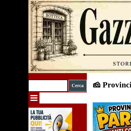
Vai ai contenuti
🧀 Provinc
Cerca
Salta menù