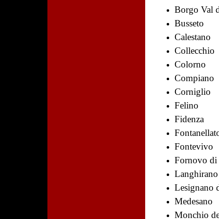
Borgo Val d
Busseto
Calestano
Collecchio
Colorno
Compiano
Corniglio
Felino
Fidenza
Fontanellat
Fontevivo
Fornovo di
Langhirano
Lesignano d
Medesano
Monchio del