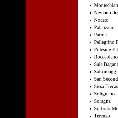
Montechiar
Neviano deg
Noceto
Palanzano
Parma
Pellegrino 
Polesine Zi
Roccabianc
Sala Bagan
Salsomaggi
San Second
Sissa Trecas
Solignano
Soragna
Sorbolo Me
Terenzo