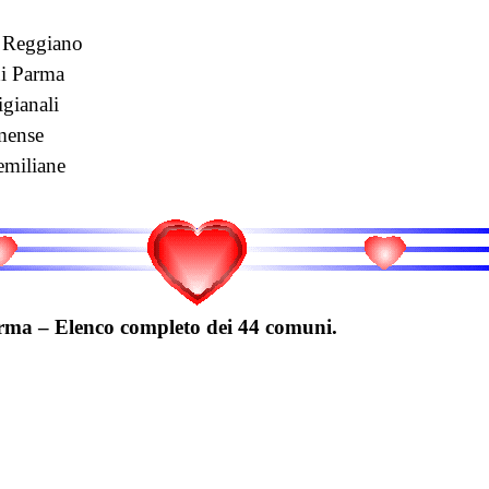
 Reggiano
di Parma
igianali
mense
miliane
rma – Elenco completo dei 44 comuni.