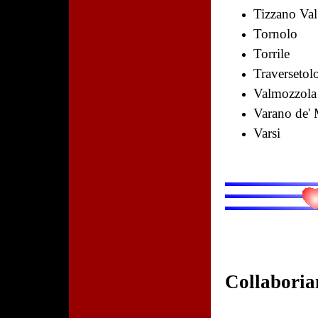
Tizzano Va
Tornolo
Torrile
Traversetol
Valmozzola
Varano de' 
Varsi
Collaboria