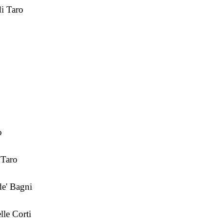
i Taro
o
 Taro
e' Bagni
le Corti