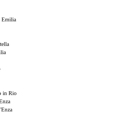
 Emilia
tella
lia
o
 in Rio
'Enza
d'Enza