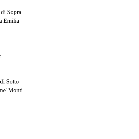
 di Sopra
 Emilia
e
o
di Sotto
ne' Monti