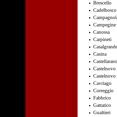
Brescello
Cadelbosco
Campagnola
Campegine
Canossa
Carpineti
Casalgrand
Casina
Castellaran
Castelnovo 
Castelnovo 
Cavriago
Correggio
Fabbrico
Gattatico
Gualtieri