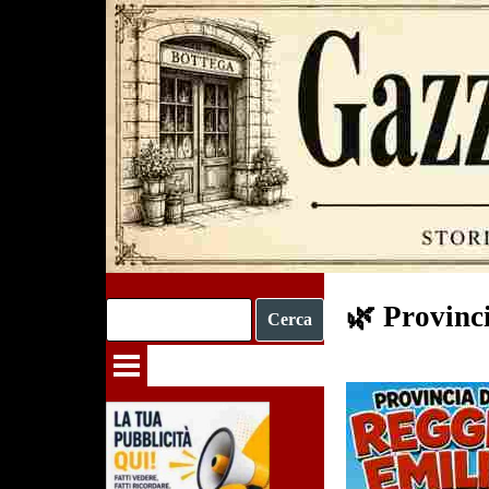
Vai ai contenuti
🌿 Provinc
Cerca
Salta menù