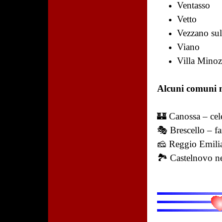
Ventasso
Vetto
Vezzano sul
Viano
Villa Mino
Alcuni comuni m
🏰 Canossa – cele
🎭 Brescello – f
🧀 Reggio Emilia 
🏞️ Castelnovo ne