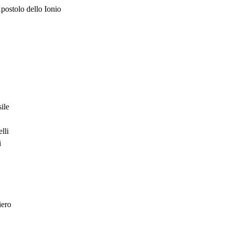
postolo dello Ionio
ile
lli
i
iero