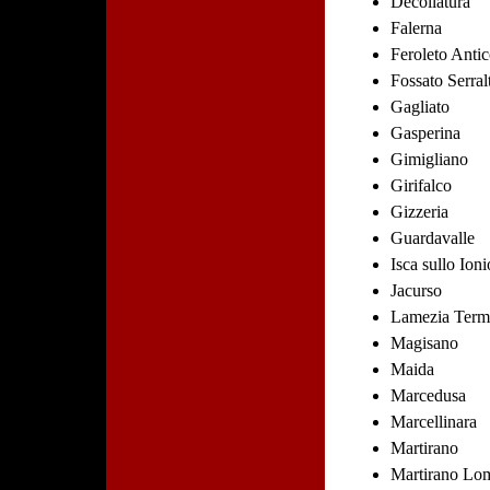
Decollatura
Falerna
Feroleto Anti
Fossato Serral
Gagliato
Gasperina
Gimigliano
Girifalco
Gizzeria
Guardavalle
Isca sullo Ioni
Jacurso
Lamezia Term
Magisano
Maida
Marcedusa
Marcellinara
Martirano
Martirano Lo