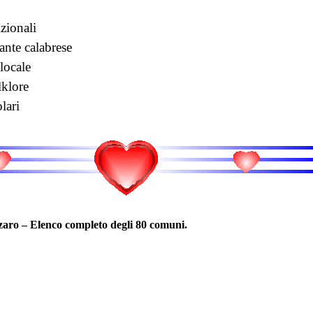
izionali
ante calabrese
locale
lklore
lari
zaro – Elenco completo degli 80 comuni.