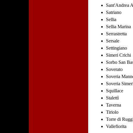
Sant'Andrea A
Satriano
Sellia
Sellia Marina
Serrastretta
Sersale
Settingiano
Simeri Crichi
Sorbo San Bas
Soverato
Soveria Manne
Soveria Simer
Squillace
Stalettì
Taverna
Tiriolo
Torre di Rugg
Vallefiorita