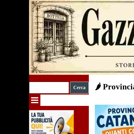
Vai ai contenuti
🌶️ Provinc
Cerca
Salta menù