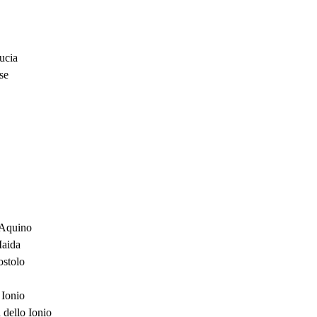
ucia
se
Aquino
Maida
ostolo
 Ionio
 dello Ionio