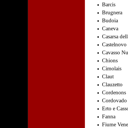
Barcis
Brugnera
Budoia
Caneva
Casarsa dell
Castelnovo 
Cavasso N
Chions
Cimolais
Claut
Clauzetto
Cordenons
Cordovado
Erto e Cass
Fanna
Fiume Vene