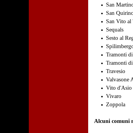
San Martino
San Quirin
San Vito al
Sequals
Sesto al Re
Spilimberg
Tramonti di
Tramonti di
Travesio
Valvasone 
Vito d'Asio
Vivaro
Zoppola
Alcuni comuni m