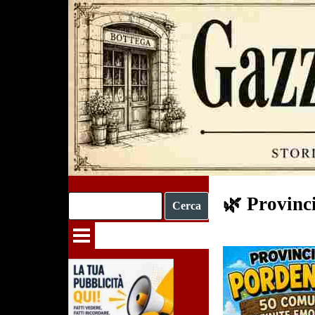
Vai ai contenuti
🌿 Provinc
Cerca
Salta menù