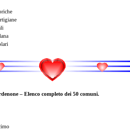
oriche
rtigiane
li
lana
lari
rdenone – Elenco completo dei 50 comuni.
cimo