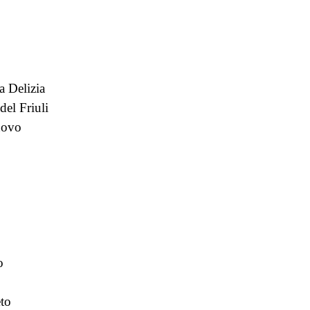
a Delizia
del Friuli
uovo
o
to