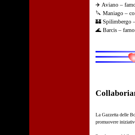
✈️ Aviano – famo
🔪 Maniago – cono
🏰 Spilimbergo – 
🌊 Barcis – famos
Collaboria
La Gazzetta delle Bot
promuovere iniziative