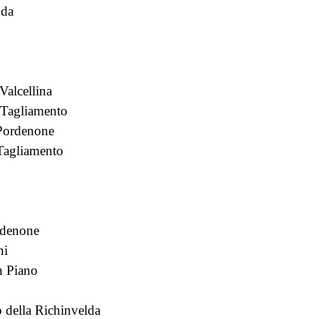
dda
Valcellina
 Tagliamento
 Pordenone
Tagliamento
rdenone
ni
n Piano
 della Richinvelda