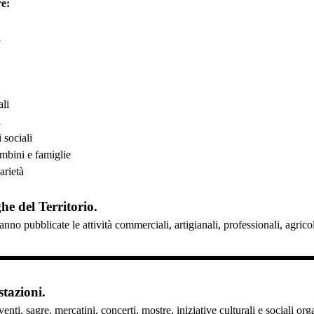
e:
i
ali
i
 sociali
ambini e famiglie
arietà
ghe del Territorio.
anno pubblicate le attività commerciali, artigianali, professionali, agri
tazioni.
enti, sagre, mercatini, concerti, mostre, iniziative culturali e sociali or