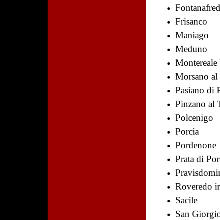
Fontanafre
Frisanco
Maniago
Meduno
Montereale 
Morsano al
Pasiano di
Pinzano al 
Polcenigo
Porcia
Pordenone
Prata di Po
Pravisdomi
Roveredo i
Sacile
San Giorgio