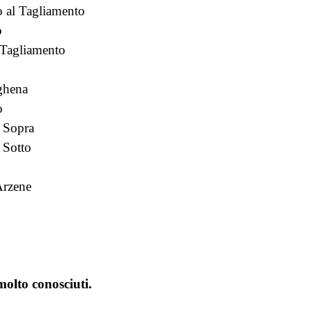
 al Tagliamento
o
 Tagliamento
ghena
o
 Sopra
 Sotto
Arzene
olto conosciuti.