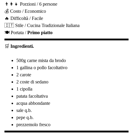
👨‍👩‍👧 Porzioni / 6 persone
💰 Costo / Economico
🔥 Difficoltà / Facile
🇮🇹 Stile / Cucina Tradizionale Italiana
🍽️ Portata /
Primo piatto
🛒
Ingredienti.
500g carne mista da brodo
1 gallina o pollo facoltativo
2 carote
2 coste di sedano
1 cipolla
patata facoltativa
acqua abbondante
sale q.b.
pepe q.b.
prezzemolo fresco