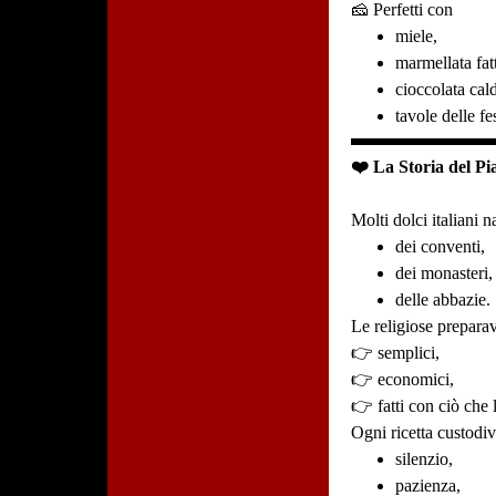
🧀 Perfetti con
miele,
marmellata fatt
cioccolata cal
tavole delle fe
❤️ La Storia del Pia
Molti dolci italiani 
dei conventi,
dei monasteri,
delle abbazie.
Le religiose preparav
👉 semplici,
👉 economici,
👉 fatti con ciò che l
Ogni ricetta custodiv
silenzio,
pazienza,