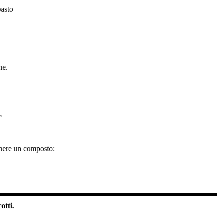
pasto
ne.
,
enere un composto:
otti.