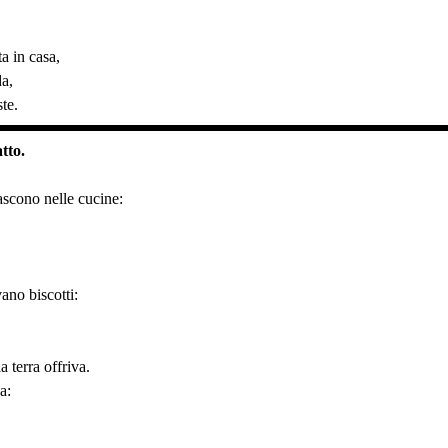
a in casa,
da,
ste.
tto.
nascono nelle cucine:
ano biscotti:
a terra offriva.
a: