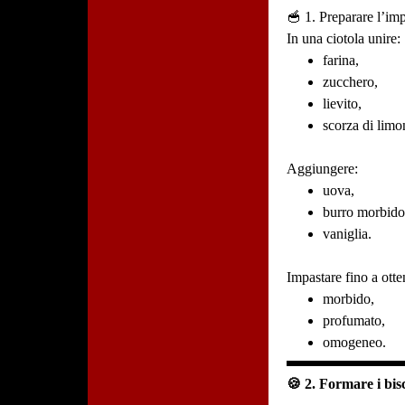
🥣 1. Preparare l’im
In una ciotola unire:
farina,
zucchero,
lievito,
scorza di limo
Aggiungere:
uova,
burro morbido
vaniglia.
Impastare fino a ott
morbido,
profumato,
omogeneo.
🍪 2. Formare i bisc