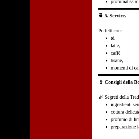
profumatissimi
🍵 5. Servire.
Perfetti con:
tè,
latte,
caffè,
tisane,
momenti di ca
🍷 Consigli della B
🌿 Segreti della Tra
ingredienti sem
cottura delicat
profumo di lim
preparazione le