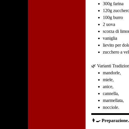
300g farina
120g zuccher
100g burro
2 uova
scorza di limo
vaniglia
lievito per dol
zucchero a vel
🌿 Varianti Tradizion
mandorle,
miele,
anice,
cannella,
marmellata,
nocciole.
👨‍🍳 Preparazione