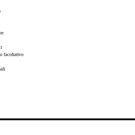
o
ne
ci
o facoltativo
ali
.