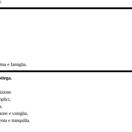
.
lma e famiglia.
ottega.
dizione
plici,
a,
one e vaniglia,
nta e tranquilla.