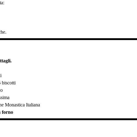
ta:
che.
tagli.
i
 biscotti
co
issima
one Monastica Italiana
 forno