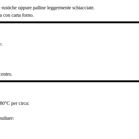
 rustiche oppure palline leggermente schiacciate.
a con carta forno.
e:
centro.
80°C per circa:
sultare: