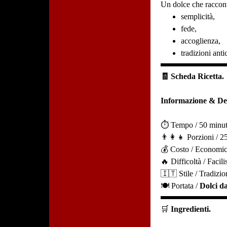
Un dolce che raccon
semplicità,
fede,
accoglienza,
tradizioni anti
🧾 Scheda Ricetta.
Informazione & Det
⏱️ Tempo / 50 minut
👨‍👩‍👧 Porzioni / 25
💰 Costo / Economi
🔥 Difficoltà / Facil
🇮🇹 Stile / Tradizi
🍽️ Portata /
Dolci da
🛒
Ingredienti.