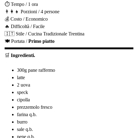
⏱️ Tempo / 1 ora
👨‍👩‍👧 Porzioni / 4 persone
💰 Costo / Economico
🔥 Difficoltà / Facile
🇮🇹 Stile / Cucina Tradizionale Trentina
🍽️ Portata /
Primo piatto
🛒
Ingredienti.
300g pane raffermo
latte
2 uova
speck
cipolla
prezzemolo fresco
farina q.b.
burro
sale q.b.
pepe q.b.