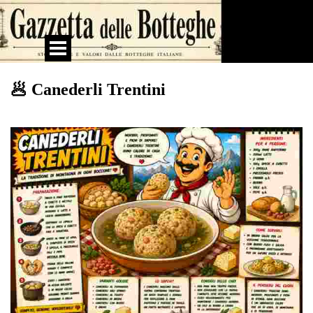
Vai ai contenuti
Salta menù
🥟 Canederli Trentini