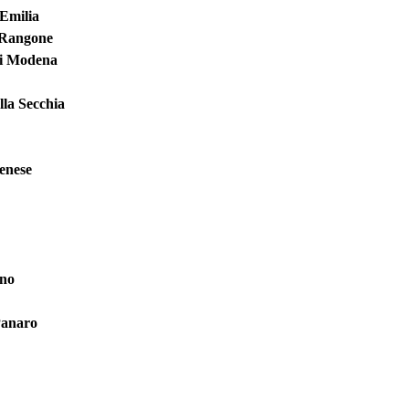
 Emilia
 Rangone
di Modena
lla Secchia
enese
no
Panaro