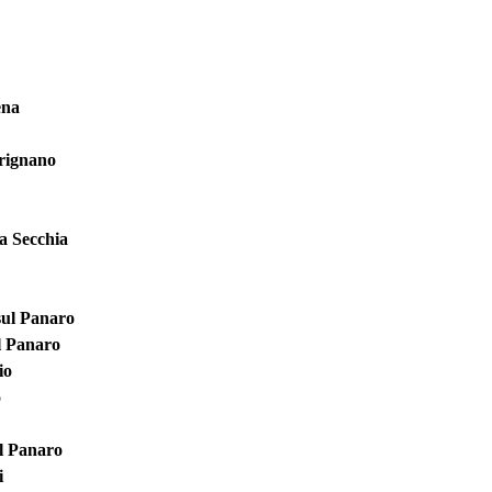
ena
Frignano
a Secchia
sul Panaro
l Panaro
io
o
l Panaro
i