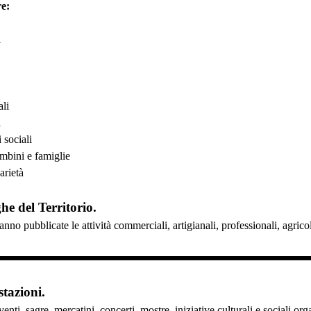
e:
i
ali
i
 sociali
ambini e famiglie
arietà
ghe del Territorio.
anno pubblicate le attività commerciali, artigianali, professionali, agri
tazioni.
enti, sagre, mercatini, concerti, mostre, iniziative culturali e sociali or