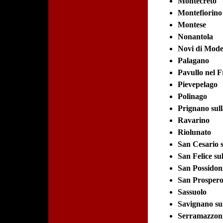
Montecreto
Montefiorino
Montese
Nonantola
Novi di Mod
Palagano
Pavullo nel 
Pievepelago
Polinago
Prignano sull
Ravarino
Riolunato
San Cesario 
San Felice su
San Possidon
San Prosper
Sassuolo
Savignano su
Serramazzon