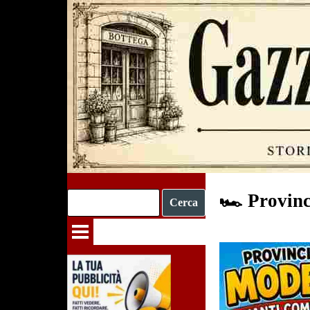
Vai ai contenuti
🏎 Provinc
Cerca
Salta menù