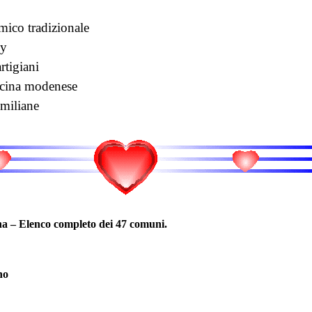
mico tradizionale
ey
rtigiani
ucina modenese
emiliane
a – Elenco completo dei 47 comuni.
no