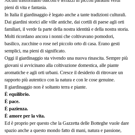
Alcuni trasformano balconi e terrazzi in piccoli paradisi verdi
pieni di vita e fantasia.
In Italia il giardinaggio è legato anche a tante tradizioni culturali.
Dai giardini storici alle ville antiche, dai cortili di paese agli orti
familiari, il verde fa parte della nostra identità e della nostra storia.
Molti ricordano ancora i nonni che coltivavano pomodori,
basilico, zucchine o rose nel piccolo orto di casa. Erano gesti
semplici, ma pieni di significato.
Oggi il giardinaggio sta vivendo una nuova rinascita. Sempre più
giovani si avvicinano alla coltivazione domestica, alle piante
aromatiche e agli orti urbani. Cresce il desiderio di ritrovare un
rapporto più autentico con la natura e con le cose genuine.
Il giardinaggio non è soltanto terra e piante.
È equilibrio.
È pace.
È pazienza.
È amore per la vita.
Ed è proprio per questo che la Gazzetta delle Botteghe vuole dare
spazio anche a questo mondo fatto di mani, natura e passione,