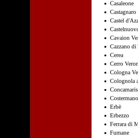
Casaleone
Castagnaro
Castel d'Az
Castelnuov
Cavaion Ve
Cazzano di
Cerea
Cerro Vero
Cologna Ve
Colognola a
Concamaris
Costermano
Erbè
Erbezzo
Ferrara di 
Fumane