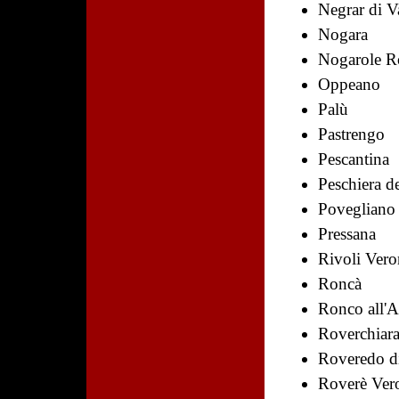
Negrar di Va
Nogara
Nogarole R
Oppeano
Palù
Pastrengo
Pescantina
Peschiera d
Povegliano
Pressana
Rivoli Vero
Roncà
Ronco all'A
Roverchiar
Roveredo d
Roverè Ver