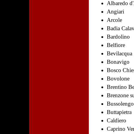
Albaredo d
Angiari
Arcole
Badia Cala
Bardolino
Belfiore
Bevilacqua
Bonavigo
Bosco Chie
Bovolone
Brentino B
Brenzone s
Bussolengo
Buttapietra
Caldiero
Caprino Ve