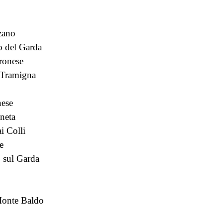
zano
o del Garda
ronese
 Tramigna
nese
neta
i Colli
e
 sul Garda
Monte Baldo