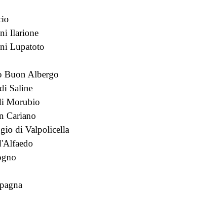
cio
i Ilarione
ni Lupatoto
o
o Buon Albergo
i Saline
di Morubio
in Cariano
io di Valpolicella
d'Alfaedo
ogno
pagna