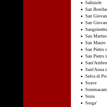
Salizzole
San Bonifa
San Giovann
San Giovan
Sanguinett
San Martin
San Mauro d
San Pietro 
San Pietro 
Sant'Ambrog
Sant'Anna 
Selva di Pr
Soave
Sommacam
Sona
Sorga'