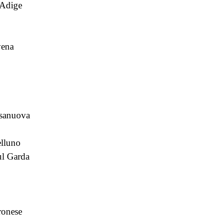
'Adige
vena
sanuova
elluno
ul Garda
ronese