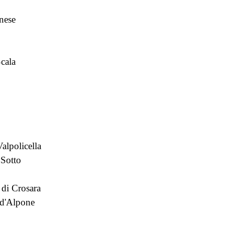
nese
Scala
alpolicella
 Sotto
di Crosara
 d'Alpone