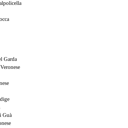
lpolicella
occa
el Garda
 Veronese
nese
dige
a
i Guà
onese