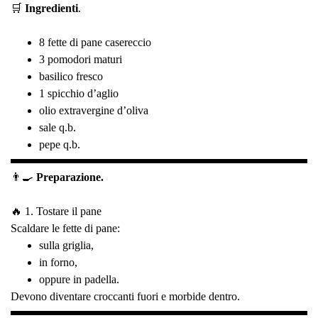
🛒
Ingredienti
.
8 fette di pane casereccio
3 pomodori maturi
basilico fresco
1 spicchio d’aglio
olio extravergine d’oliva
sale q.b.
pepe q.b.
👨‍🍳
Preparazione.
🔥 1. Tostare il pane
Scaldare le fette di pane:
sulla griglia,
in forno,
oppure in padella.
Devono diventare croccanti fuori e morbide dentro.