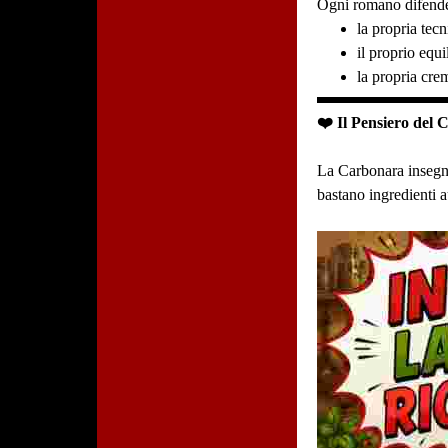
Ogni romano difend
la propria tecn
il proprio equi
la propria crem
❤️ Il Pensiero del 
La Carbonara insegna
bastano ingredienti au