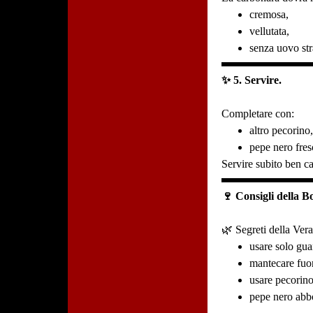
cremosa,
vellutata,
senza uovo str
✨ 5. Servire.
Completare con:
altro pecorino
pepe nero fres
Servire subito ben ca
🍷 Consigli della B
🌿 Segreti della Ver
usare solo gua
mantecare fuor
usare pecorino
pepe nero abb