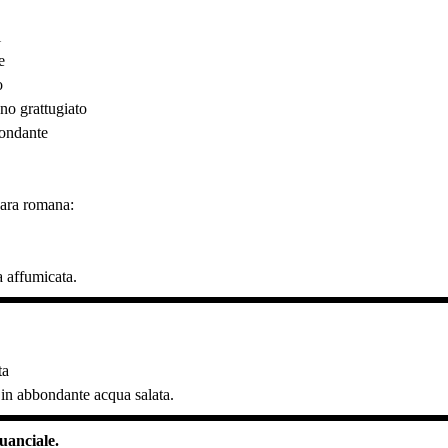
i
e
o
no grattugiato
ondante
nara romana:
a affumicata.
.
ta
 in abbondante acqua salata.
guanciale.