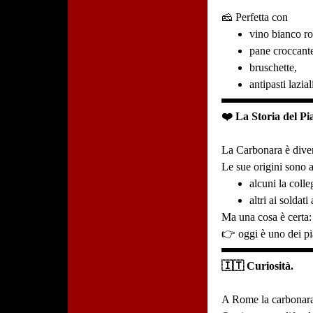
🧀 Perfetta con
vino bianco r
pane croccant
bruschette,
antipasti lazial
❤️ La Storia del Pia
La Carbonara è diven
Le sue origini sono 
alcuni la coll
altri ai soldat
Ma una cosa è certa:
👉 oggi è uno dei pia
🇮🇹 Curiosità.
A Rome la carbonara 