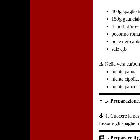
400g spaghett
150g guancial
4 tuorli d’uov
pecorino roma
pepe nero abb
sale q.b.
⚠️ Nella vera carbo
niente panna,
niente cipolla,
niente pancett
👨‍🍳
Preparazione
🍝 1. Cuocere la pas
Lessare gli spaghetti
🥓 2. Preparare il 