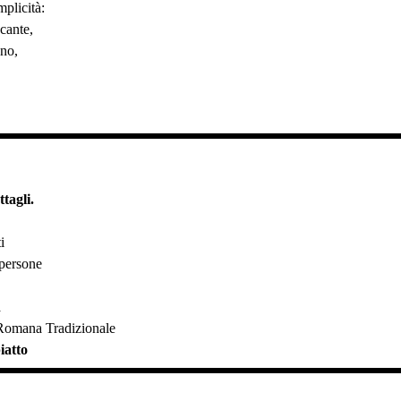
plicità:
cante,
no,
.
tagli.
i
 persone
a
 Romana Tradizionale
iatto