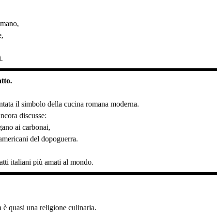
omano,
e,
i.
tto.
tata il simbolo della cucina romana moderna.
ancora discusse:
egano ai carbonai,
i americani del dopoguerra.
tti italiani più amati al mondo.
è quasi una religione culinaria.