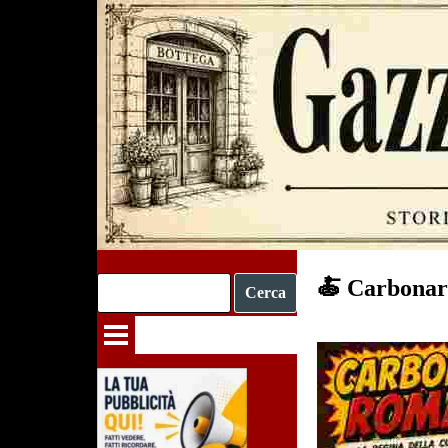
Vai ai contenuti
🍝 Carbona
Cerca
Salta menù