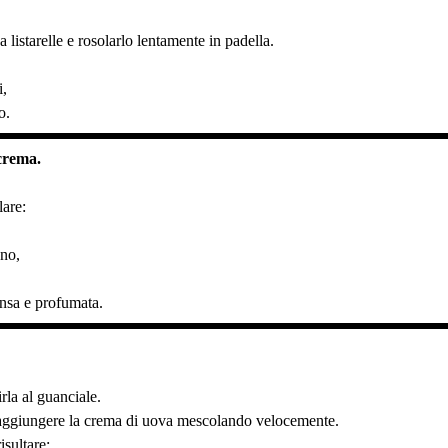
a listarelle e rosolarlo lentamente in padella.
i,
o.
crema.
lare:
no,
nsa e profumata.
rla al guanciale.
 aggiungere la crema di uova mescolando velocemente.
isultare: