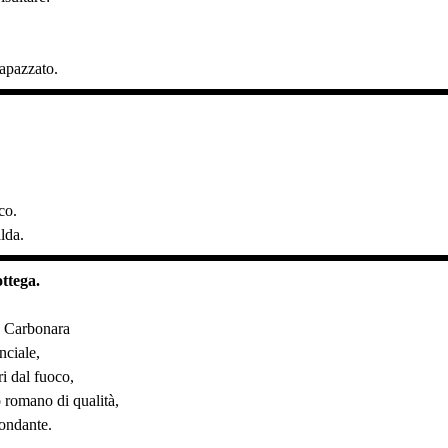
apazzato.
,
co.
lda.
ottega.
a Carbonara
nciale,
i dal fuoco,
 romano di qualità,
ondante.