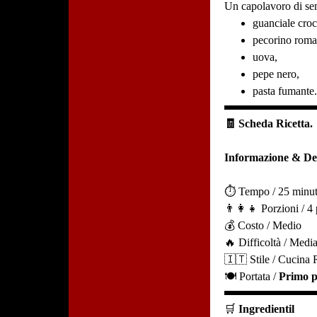
Un capolavoro di sem
guanciale croc
pecorino roma
uova,
pepe nero,
pasta fumante
🧾 Scheda Ricetta.
Informazione & Det
⏱️ Tempo / 25 minut
👨‍👩‍👧 Porzioni / 4
💰 Costo / Medio
🔥 Difficoltà / Medi
🇮🇹 Stile / Cucina
🍽️ Portata /
Primo p
🛒
Ingredientil