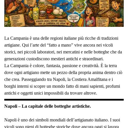
La Campania è una delle regioni italiane più ricche di tradizioni
artigiane. Qui l’arte del “fatto a mano” vive ancora nei vicoli
storici, nei piccoli laboratori, nei mercatini e nelle botteghe che da
generazioni custodiscono mestieri antichi e straordinari.
La Campania è colore, fantasia, passione e creatività. È la terra
dove ogni artigiano mette un pezzo della propria anima dentro ciò
che crea. Passeggiando tra Napoli, la Costiera Amalfitana e i
borghi interni si scopre un mondo fatto di mani sapienti, profumi
antichi e oggetti unici impossibili da trovare altrove.
Napoli – La capitale delle botteghe artistiche.
Napoli è uno dei simboli mondiali dell’artigianato italiano. I suoi
vicoli sono pieni di botteghe storiche dove ancora oggi si lavora