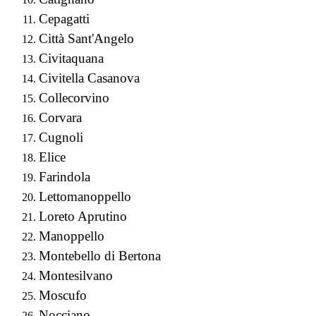
Cepagatti
Città Sant'Angelo
Civitaquana
Civitella Casanova
Collecorvino
Corvara
Cugnoli
Elice
Farindola
Lettomanoppello
Loreto Aprutino
Manoppello
Montebello di Bertona
Montesilvano
Moscufo
Nocciano