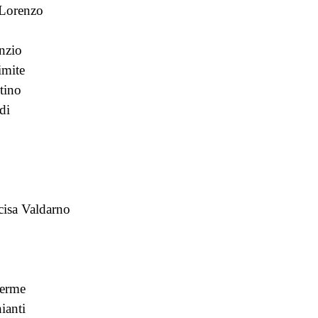
Lorenzo
nzio
imite
tino
di
ncisa Valdarno
erme
ianti