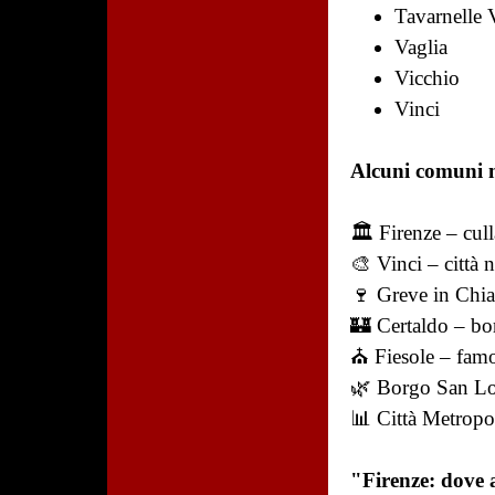
Tavarnelle 
Vaglia
Vicchio
Vinci
Alcuni comuni m
🏛️ Firenze – cu
🎨 Vinci – città 
🍷 Greve in Chian
🏰 Certaldo – bo
⛪ Fiesole – famos
🌿 Borgo San Lor
📊 Città Metropo
"Firenze: dove 