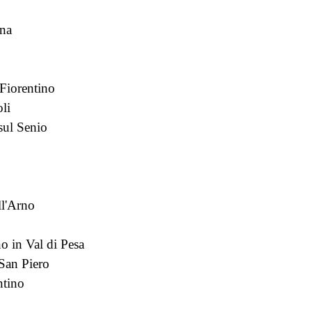
gna
Fiorentino
li
sul Senio
ll'Arno
o in Val di Pesa
 San Piero
ntino