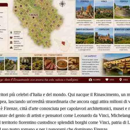
ritori più celebri d'Italia e del mondo. Qui nacque il Rinascimento, un 
pea, lasciando un'eredità straordinaria che ancora oggi attira milioni di vi
io è Firenze, città d'arte conosciuta per capolavori architettonici, musei 
anze del genio di artisti e pensatori come Leonardo da Vinci, Michelang
l territorio fiorentino custodisce splendidi borghi come Vinci, patria d
il suo teatro romano e per i panorami che dominano Firenze.