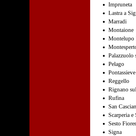
Impruneta
Lastra a Si
Marradi
Montaione
Montelupo 
Montesperto
Palazzuolo 
Pelago
Pontassieve
Reggello
Rignano su
Rufina
San Cascian
Scarperia e
Sesto Fiore
Signa