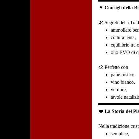
🍷 Consigli della B
🌿 Segreti della Tra
ammollare bene
cottura lenta,
equilibrio tra 
olio EVO di qu
🧀 Perfetto con
pane rustico,
vino bianco,
verdure,
tavole natalizi
❤️ La Storia del Pia
Nella tradizione crist
semplice,