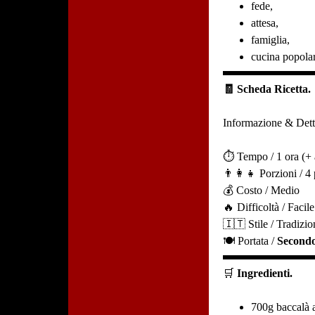
fede,
attesa,
famiglia,
cucina popolar
🧾 Scheda Ricetta.
Informazione & Dett
⏱️ Tempo / 1 ora (+
👨‍👩‍👧 Porzioni / 4
💰 Costo / Medio
🔥 Difficoltà / Facile
🇮🇹 Stile / Tradizio
🍽️ Portata /
Secondo
🛒
Ingredienti.
700g baccalà 