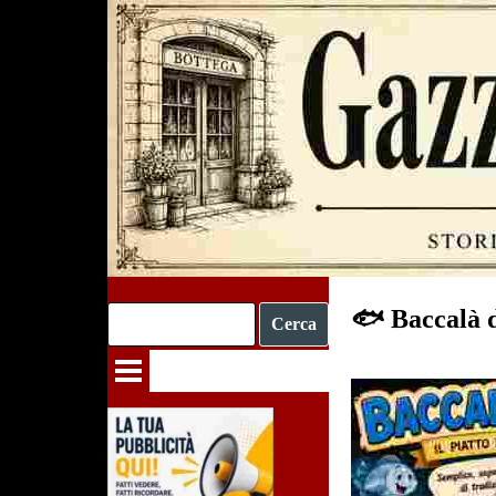
Vai ai contenuti
🐟 Baccalà d
Cerca
Salta menù