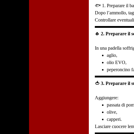
🐟 1. Preparare il b
Dopo l’ammollo, tagli
Controllare eventuali
🧄 2. Preparare il so
In una padella soffr
aglio,
olio EVO,
peperoncino fa
🍅 3. Preparare il s
Aggiungere:
passata di po
olive,
capperi.
Lasciare cuocere len