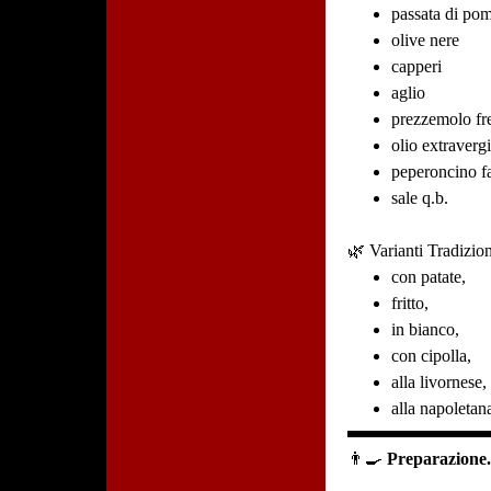
passata di po
olive nere
capperi
aglio
prezzemolo fr
olio extraverg
peperoncino fa
sale q.b.
🌿 Varianti Tradizion
con patate,
fritto,
in bianco,
con cipolla,
alla livornese,
alla napoletan
👨‍🍳
Preparazione