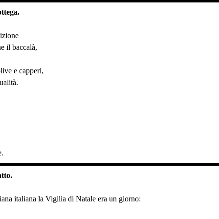
ottega.
dizione
 il baccalà,
olive e capperi,
alità.
e.
tto.
iana italiana la Vigilia di Natale era un giorno: