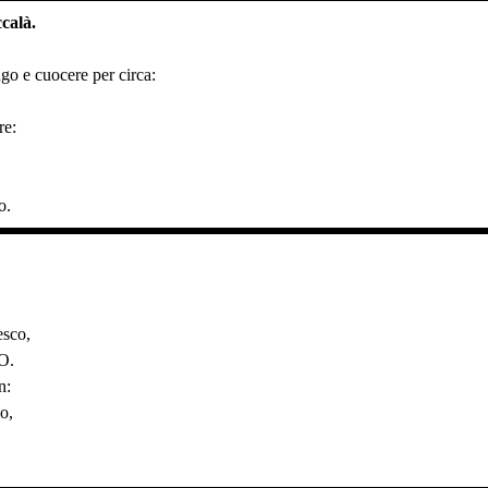
ccalà.
ugo e cuocere per circa:
re:
o.
esco,
VO.
n:
o,