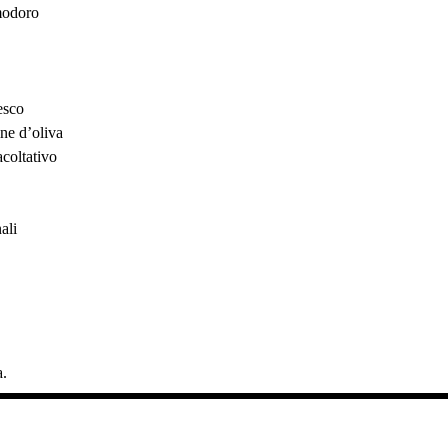
modoro
esco
ine d’oliva
coltativo
ali
a.
.