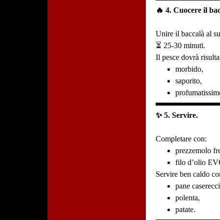
🔥 4. Cuocere il ba
Unire il baccalà al s
⏳ 25-30 minuti.
Il pesce dovrà risulta
morbido,
saporito,
profumatissim
✨ 5. Servire.
Completare con:
prezzemolo fr
filo d’olio E
Servire ben caldo co
pane caserecci
polenta,
patate.