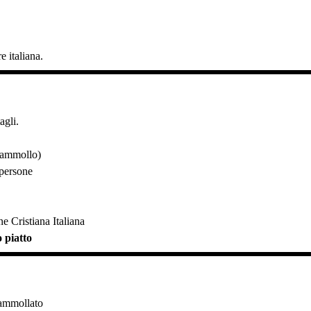
e italiana.
agli.
 ammollo)
 persone
ne Cristiana Italiana
 piatto
ammollato