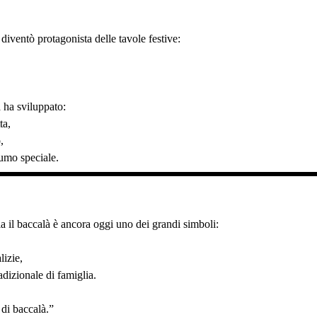
 diventò protagonista delle tavole festive:
 ha sviluppato:
ta,
,
fumo speciale.
a il baccalà è ancora oggi uno dei grandi simboli:
lizie,
adizionale di famiglia.
di baccalà.”