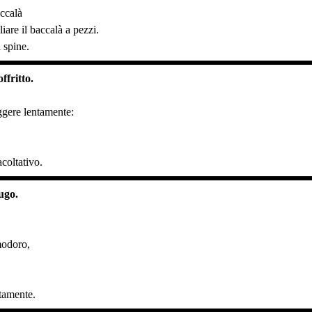
accalà
are il baccalà a pezzi.
 spine.
ffritto.
iggere lentamente:
coltativo.
ugo.
modoro,
tamente.