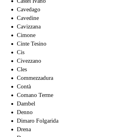
Castel Ivano
Cavedago
Cavedine
Cavizzana
Cimone
Cinte Tesino
Cis
Civezzano
Cles
Commezzadura
Contà
Comano Terme
Dambel
Denno
Dimaro Folgarida
Drena