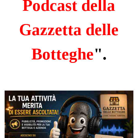
Podcast della
Gazzetta delle
Botteghe
".