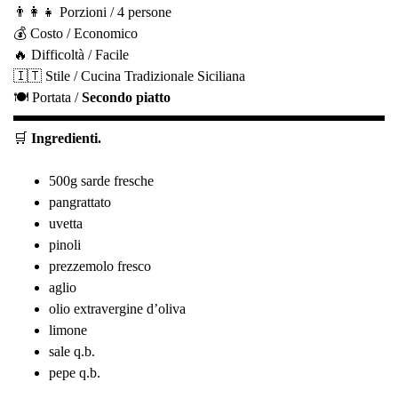
👨‍👩‍👧 Porzioni / 4 persone
💰 Costo / Economico
🔥 Difficoltà / Facile
🇮🇹 Stile / Cucina Tradizionale Siciliana
🍽️ Portata /
Secondo piatto
🛒
Ingredienti.
500g sarde fresche
pangrattato
uvetta
pinoli
prezzemolo fresco
aglio
olio extravergine d’oliva
limone
sale q.b.
pepe q.b.