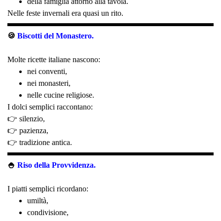
della famiglia attorno alla tavola.
Nelle feste invernali era quasi un rito.
🍪
Biscotti del Monastero.
Molte ricette italiane nascono:
nei conventi,
nei monasteri,
nelle cucine religiose.
I dolci semplici raccontano:
👉 silenzio,
👉 pazienza,
👉 tradizione antica.
🍚
Riso della Provvidenza.
I piatti semplici ricordano:
umiltà,
condivisione,