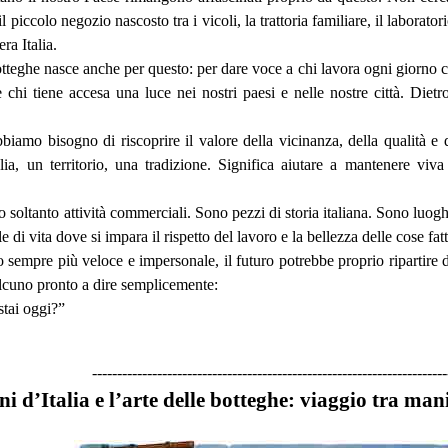
l piccolo negozio nascosto tra i vicoli, la trattoria familiare, il laborat
era Italia.
tteghe nasce anche per questo: per dare voce a chi lavora ogni giorno co
e chi tiene accesa una luce nei nostri paesi e nelle nostre città. Di
iamo bisogno di riscoprire il valore della vicinanza, della qualità e
ia, un territorio, una tradizione. Significa aiutare a mantenere viva
soltanto attività commerciali. Sono pezzi di storia italiana. Sono luoghi
 di vita dove si impara il rispetto del lavoro e la bellezza delle cose fatt
 sempre più veloce e impersonale, il futuro potrebbe proprio ripartire d
alcuno pronto a dire semplicemente:
tai oggi?”
-----------------------------------------------------------------------
i d’Italia e l’arte delle botteghe: viaggio tra mani,