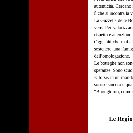
autenticità. Cercano i
lì che si incontra la v
La Gazzetta delle Bo
vere. Per valorizzar
rispetto e attenzione.
Oggi più che mai abb
sostenere una famigl
dell’omologazione.
Le botteghe non sono 
speranze. Sono scuole
E forse, in un mondo
sorriso sincero e qu
“Buongiorno, come s
Le Region