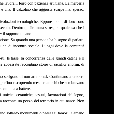
e lavora il ferro con pazienza artigiana. La merceria
a e vita. Il calzolaio che aggiusta scarpe ma, spesso,
rivoluzioni tecnologiche. Eppure molte di loro sono
 secolo. Dentro quelle mura si respira qualcosa che i
e: il rapporto umano.
pazione. Sa quando una persona ha bisogno di parlare.
ri punti di incontro sociale. Luoghi dove la comunità
ti, le tasse, la concorrenza delle grandi catene e il
e abbassate raccontano storie di sacrifici enormi, di
rno scelgono di non arrendersi. Continuano a credere
no perfino riscoprendo mestieri antichi che sembravano
 continua a battere.
ni uniche: ceramiche, tessuti, lavorazioni del legno,
ega racconta un pezzo del territorio in cui nasce. Non
ercano soltanto monumenti o paesaggi famosi. Cercano