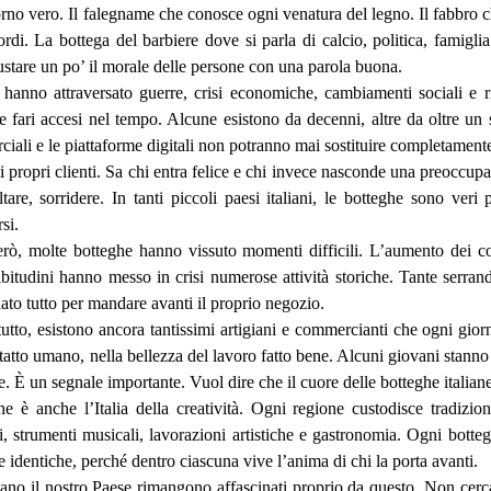
rno vero. Il falegname che conosce ogni venatura del legno. Il fabbro ch
ordi. La bottega del barbiere dove si parla di calcio, politica, famigli
ustare un po’ il morale delle persone con una parola buona.
 hanno attraversato guerre, crisi economiche, cambiamenti sociali e 
e fari accesi nel tempo. Alcune esistono da decenni, altre da oltre un
ciali e le piattaforme digitali non potranno mai sostituire completament
 i propri clienti. Sa chi entra felice e chi invece nasconde una preoccu
ltare, sorridere. In tanti piccoli paesi italiani, le botteghe sono ve
si.
erò, molte botteghe hanno vissuto momenti difficili. L’aumento dei cos
itudini hanno messo in crisi numerose attività storiche. Tante serrand
ato tutto per mandare avanti il proprio negozio.
utto, esistono ancora tantissimi artigiani e commercianti che ogni gio
ntatto umano, nella bellezza del lavoro fatto bene. Alcuni giovani stan
e. È un segnale importante. Vuol dire che il cuore delle botteghe italiane
ghe è anche l’Italia della creatività. Ogni regione custodisce tradizio
mi, strumenti musicali, lavorazioni artistiche e gastronomia. Ogni bott
 identiche, perché dentro ciascuna vive l’anima di chi la porta avanti.
sitano il nostro Paese rimangono affascinati proprio da questo. Non c