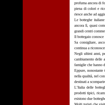
profuma ancora di fo
piena di colori e ric
riesce anche ad aggi
Le botteghe italiane
ancora lì, quasi com
grandi centri commer
Il bottegaio conosce
Sa consigliare, asco
continua a riconoscer
Negli ultimi anni, p
cambiamento delle ab
famiglie che hanno d
Eppure, nonostante t
nella qualità, nel co
destinati a scomparir
L’Italia delle botte
prodotti tipici, rica
esistono due botteghe
Molti turisti che vi