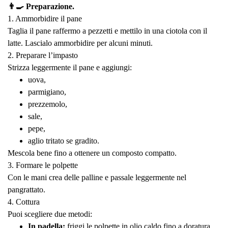
👨‍🍳 Preparazione.
1. Ammorbidire il pane
Taglia il pane raffermo a pezzetti e mettilo in una ciotola con il
latte. Lascialo ammorbidire per alcuni minuti.
2. Preparare l’impasto
Strizza leggermente il pane e aggiungi:
uova,
parmigiano,
prezzemolo,
sale,
pepe,
aglio tritato se gradito.
Mescola bene fino a ottenere un composto compatto.
3. Formare le polpette
Con le mani crea delle palline e passale leggermente nel
pangrattato.
4. Cottura
Puoi scegliere due metodi:
In padella:
friggi le polpette in olio caldo fino a doratura.