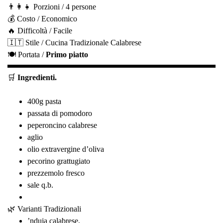
👨‍👩‍👧 Porzioni / 4 persone
💰 Costo / Economico
🔥 Difficoltà / Facile
🇮🇹 Stile / Cucina Tradizionale Calabrese
🍽️ Portata /
Primo piatto
🛒
Ingredienti.
400g pasta
passata di pomodoro
peperoncino calabrese
aglio
olio extravergine d’oliva
pecorino grattugiato
prezzemolo fresco
sale q.b.
🌿 Varianti Tradizionali
’nduja calabrese,