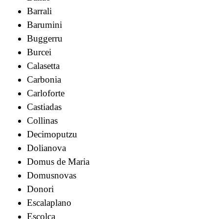
Barrali
Barumini
Buggerru
Burcei
Calasetta
Carbonia
Carloforte
Castiadas
Collinas
Decimoputzu
Dolianova
Domus de Maria
Domusnovas
Donori
Escalaplano
Escolca