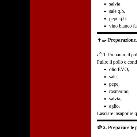
salvia
sale q.b.
pepe q.b.
vino bianco fa
👨‍🍳 Preparazione
🍗 1. Preparare il po
Pulire il pollo e cond
olio EVO,
sale,
pepe,
rosmarino,
salvia,
aglio.
Lasciare insaporire 
🥔 2. Preparare le 