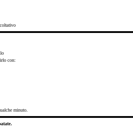
coltativo
.
llo
irlo con:
qualche minuto.
patate.