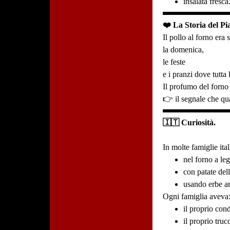
insalata fresca
❤️ La Storia del Pia
Il pollo al forno era 
la domenica,
le feste
e i pranzi dove tutta 
Il profumo del forno
👉 il segnale che qua
🇮🇹 Curiosità.
In molte famiglie ita
nel forno a le
con patate dell
usando erbe ar
Ogni famiglia aveva
il proprio con
il proprio truc