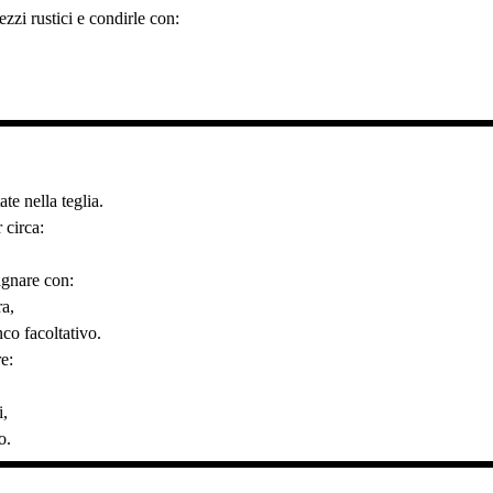
ezzi rustici e condirle con:
te nella teglia.
 circa:
agnare con:
ra,
co facoltativo.
re:
i,
o.