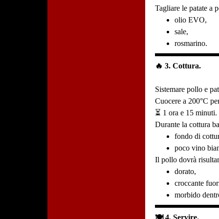
Tagliare le patate a p
olio EVO,
sale,
rosmarino.
🔥 3. Cottura.
Sistemare pollo e pata
Cuocere a 200°C per
⏳ 1 ora e 15 minuti.
Durante la cottura b
fondo di cottu
poco vino bian
Il pollo dovrà risulta
dorato,
croccante fuor
morbido dentr
🍽️ 4. Servire.