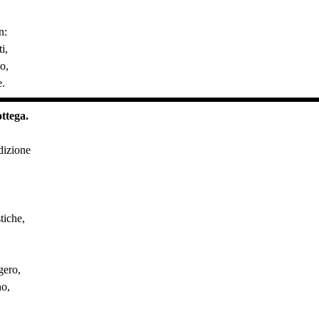
n:
i,
o,
e.
ottega.
dizione
tiche,
gero,
no,