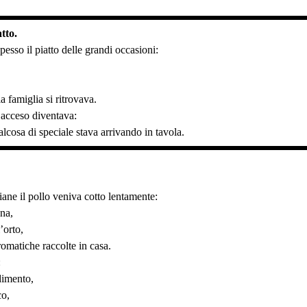
.
tto.
spesso il piatto delle grandi occasioni:
la famiglia si ritrovava.
 acceso diventava:
lcosa di speciale stava arrivando in tavola.
liane il pollo veniva cotto lentamente:
gna,
’orto,
omatiche raccolte in casa.
:
dimento,
co,