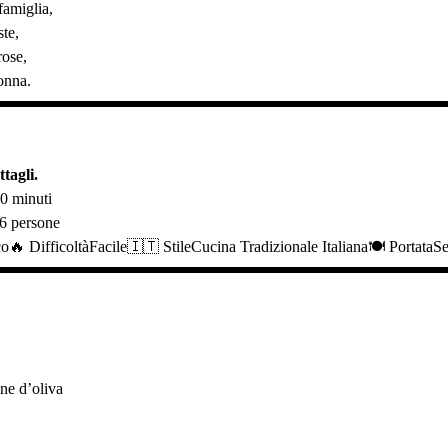
famiglia,
ste,
rose,
onna.
tagli.
0 minuti
-6 persone
🔥 DifficoltàFacile🇮🇹 StileCucina Tradizionale Italiana🍽️ PortataS
ine d’oliva