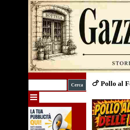
Vai ai contenuti
🍗 Pollo al F
Cerca
Salta menù