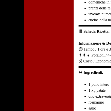
domeniche in 
pranzi delle fe
tavolate nume
cucina della n
🧾 Scheda Ricetta.
Informazione & Det
⏱️ Tempo / 1 ora e 3
👨‍👩‍👧 Porzioni / 4
💰 Costo / Economico
🛒
Ingredienti.
1 pollo intero
1 kg patate
olio extraverg
rosmarino
aglio