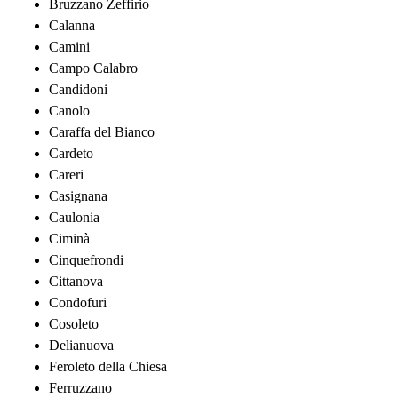
Bruzzano Zeffirio
Calanna
Camini
Campo Calabro
Candidoni
Canolo
Caraffa del Bianco
Cardeto
Careri
Casignana
Caulonia
Ciminà
Cinquefrondi
Cittanova
Condofuri
Cosoleto
Delianuova
Feroleto della Chiesa
Ferruzzano