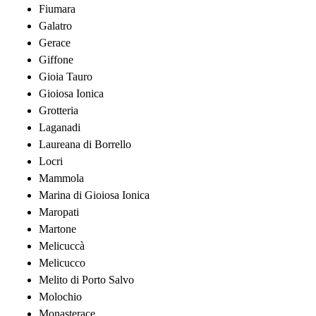
Fiumara
Galatro
Gerace
Giffone
Gioia Tauro
Gioiosa Ionica
Grotteria
Laganadi
Laureana di Borrello
Locri
Mammola
Marina di Gioiosa Ionica
Maropati
Martone
Melicuccà
Melicucco
Melito di Porto Salvo
Molochio
Monasterace