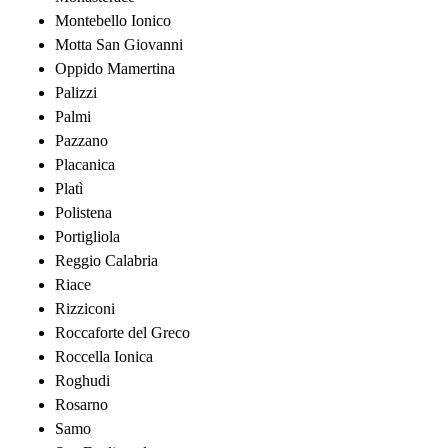
Montebello Ionico
Motta San Giovanni
Oppido Mamertina
Palizzi
Palmi
Pazzano
Placanica
Platì
Polistena
Portigliola
Reggio Calabria
Riace
Rizziconi
Roccaforte del Greco
Roccella Ionica
Roghudi
Rosarno
Samo