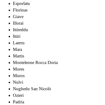
Esporlatu
Florinas
Giave
Illorai
Ittireddu
Ittiri
Laerru
Mara
Martis
Monteleone Rocca Doria
Mores
Muros
Nulvi
Nughedu San Nicolò
Ozieri
Padria