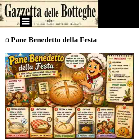
Vai ai contenuti
Salta menù
Pane Benedetto della Festa
🍞