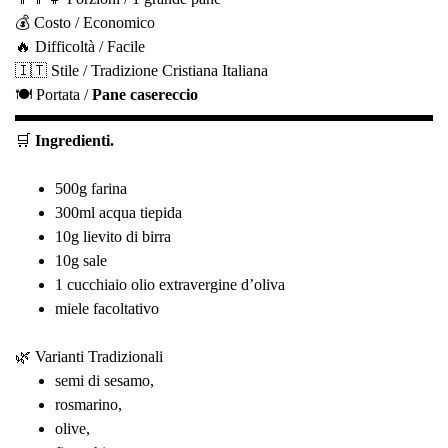
💰 Costo / Economico
🔥 Difficoltà / Facile
🇮🇹 Stile / Tradizione Cristiana Italiana
🍽️ Portata /
Pane casereccio
🛒
Ingredienti.
500g farina
300ml acqua tiepida
10g lievito di birra
10g sale
1 cucchiaio olio extravergine d’oliva
miele facoltativo
🌿 Varianti Tradizionali
semi di sesamo,
rosmarino,
olive,